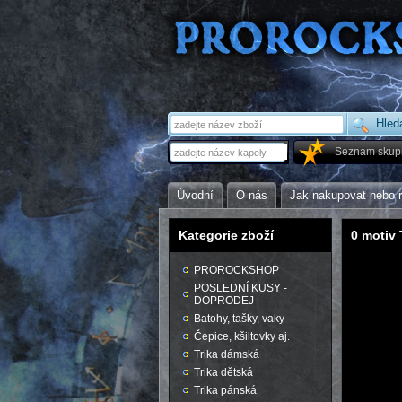
Seznam skup
Úvodní
O nás
Jak nakupovat nebo 
Kategorie zboží
0 motiv
PROROCKSHOP
POSLEDNÍ KUSY -
DOPRODEJ
Batohy, tašky, vaky
Čepice, kšiltovky aj.
Trika dámská
Trika dětská
Trika pánská