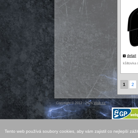
detail
kšiltovka
1
2
Copyright © 2012 - 2026
Walk.cz
Tento web používá soubory cookies, aby vám zajistil co nejlepší záž