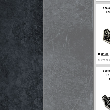
ocelo
Tho
detail
přívěsek n
ocelo
Th