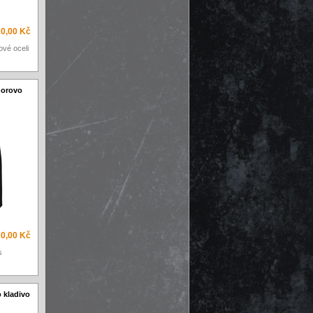
0,00 Kč
ové oceli
horovo
0,00 Kč
s
o kladivo