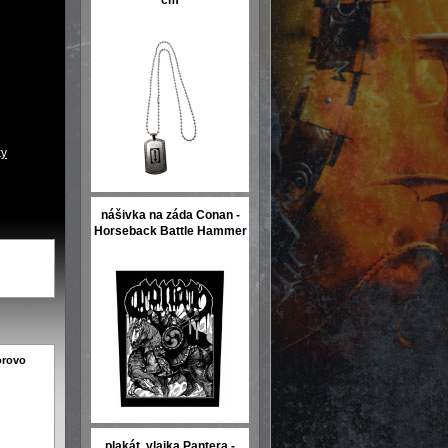
cm
ky
nášivka na záda Conan -
Horseback Battle Hammer
orovo
plakát, vlajka Pantera -