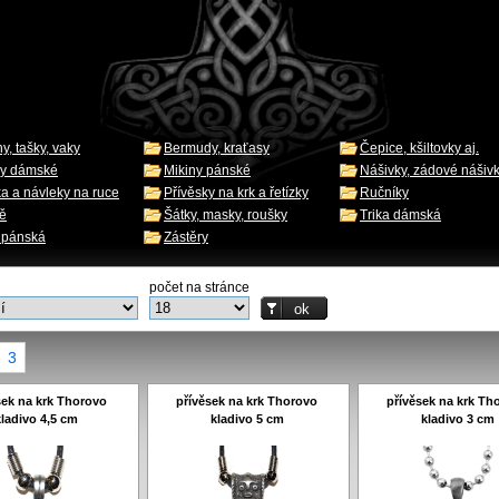
y, tašky, vaky
Bermudy, kraťasy
Čepice, kšiltovky aj.
ny dámské
Mikiny pánské
Nášivky, zádové nášiv
ka a návleky na ruce
Přívěsky na krk a řetízky
Ručníky
ě
Šátky, masky, roušky
Trika dámská
a pánská
Zástěry
počet na stránce
3
sek na krk Thorovo
přívěsek na krk Thorovo
přívěsek na krk Th
kladivo 4,5 cm
kladivo 5 cm
kladivo 3 cm