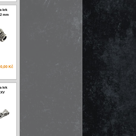
a krk
5,2 mm
0,00 Kč
a krk
 XV