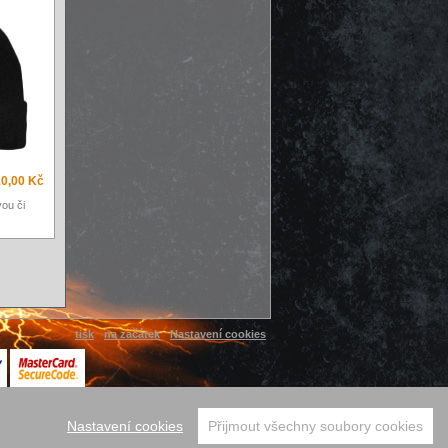
0,00 Kč
vou či
tisk
na začátek
Nastavení cookies
Nastavení cookies
Přijmout všechny soubory cookies