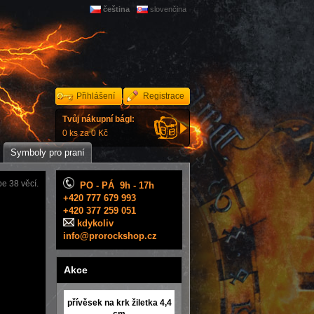
čeština
slovenčina
Přihlášení
Registrace
Tvůj nákupní bágl:
0 ks za 0 Kč
Symboly pro praní
e 38 věcí.
PO - PÁ 9h - 17h
+420 777 679 993
+420 377 259 051
kdykoliv
info@prorockshop.cz
Akce
přívěsek na krk žiletka 4,4