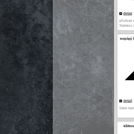
detail
přívěsek 
Stainless 
trojcípý
detail
šátek ban
kšilto