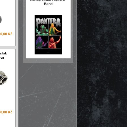
Band
0,00 Kč
a krk
VII
0,00 Kč