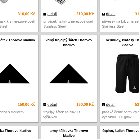
310,00 Kč
detail
310,00 Kč
detail
31
na krk z nerezové oceli
přívěsek na krk z nerezové oceli
přívěsek na krk z nerez
Steel
Stainless Steel
Stainless Steel
 šátek Thorovo kladivo
velký trojcípý šátek Thorovo
bermudy, kraťasy T
kladivo
kladivo
150,00 Kč
detail
190,00 Kč
detail
52
dana s motivem
trojcípý šátek na hlavu s
pánské černé bermudy 
výšivkou
výšivkou, 300 g/m2
vka Thorovo kladivo
army kšiltovka Thorovo
čepice, kulich Thorov
kladivo