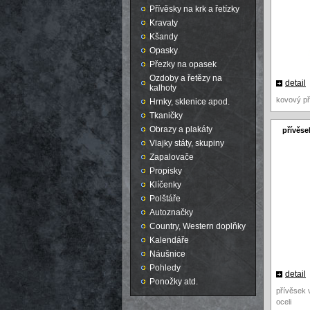
Přívěsky na krk a řetízky
Kravaty
Kšandy
Opasky
Přezky na opasek
Ozdoby a řetězy na
detail
kalhoty
kovový př
Hrnky, sklenice apod.
Tkaničky
Obrazy a plakáty
přívěsek
Vlajky státy, skupiny
Zapalovače
Propisky
Klíčenky
Polštáře
Autoznačky
Country, Western doplňky
Kalendáře
Náušnice
Pohledy
detail
Ponožky atd.
přívěsek 
oceli