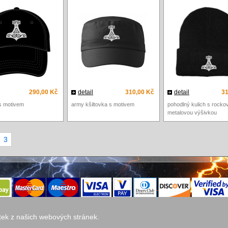
290,00 Kč
detail
310,00 Kč
detail
31
 s motivem
army kšiltovka s motivem
pohodlný kulich s rocko
metalovou výšivkou
3
itek z našich webových stránek.