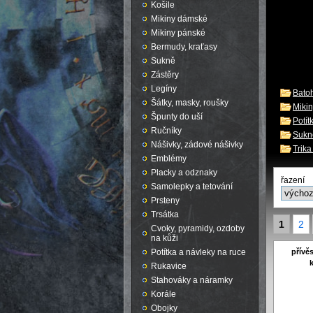
Košile
Mikiny dámské
Mikiny pánské
Bermudy, kraťasy
Sukně
Zástěry
Legíny
Batoh
Šátky, masky, roušky
Miki
Špunty do uší
Potít
Ručníky
Sukn
Nášivky, zádové nášivky
Trik
Emblémy
Placky a odznaky
řazení
Samolepky a tetování
Prsteny
Trsátka
1
2
Cvoky, pyramidy, ozdoby
na kůži
přívě
Potítka a návleky na ruce
Rukavice
Stahováky a náramky
Korále
Obojky