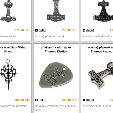
170,00 Kč
detail
200,00 Kč
detail
17
ívěsek na krk
kovový přívěsek na krk
kovový přívěsek na krk
 z oceli Štít - Viking
přívěsek na krk trsátko
ocelový přívěsek n
Shield
Thorovo Kladivo
Thorovo kladivo 
190,00 Kč
detail
250,00 Kč
detail
39
vyrobený ze šlechtěné
přívěsek vyrobený ze šlechtěné
přívěsek na krk z oceli
oceli