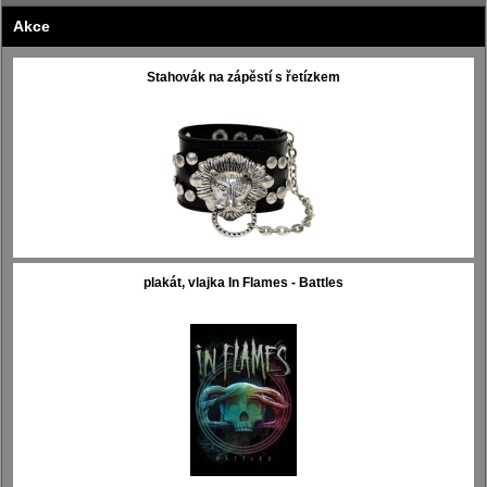
Akce
Stahovák na zápěstí s řetízkem
plakát, vlajka In Flames - Battles