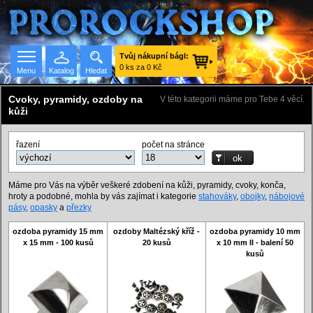
Tvůj nákupní bágl:
0 ks za 0 Kč
Menu
Katalog
Hledat
Cvoky, pyramidy, ozdoby na
V této kategorii máme pro Tebe 4 věcí.
kůži
Seznam skupin
řazení
počet na stránce
Máme pro Vás na výběr veškeré zdobení na kůži, pyramidy, cvoky, konča,
hroty a podobné, mohla by vás zajímat i kategorie
stahováky
,
obojky
,
nábojové
pásy
,
opasky
a
přezky
ozdoba pyramidy 15 mm
ozdoby Maltézský kříž -
ozdoba pyramidy 10 mm
x 15 mm - 100 kusů
20 kusů
x 10 mm II - balení 50
kusů