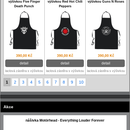
výšivkou Five Finger
výšivkou Red Hot Chili
výšivkou Guns N Roses
Death Punch
Peppers
390,00 Kč
390,00 Kč
390,00 Kč
detail
detail
detail
laclová zástěra s výšivkou
laclová zástěra s výšivkou
laclová zástěra s výšivkou
1
2
3
4
5
6
7
8
9
10
Akce
nášivka Motörhead - Everything Louder Forever