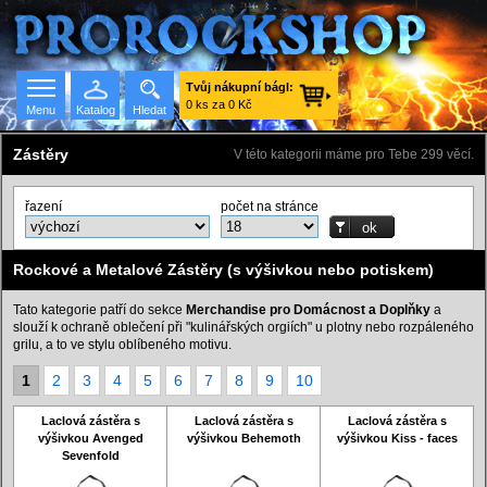
Tvůj nákupní bágl:
0 ks za 0 Kč
Menu
Katalog
Hledat
Zástěry
V této kategorii máme pro Tebe 299 věcí.
řazení
počet na stránce
Seznam skupin
Rockové a Metalové Zástěry (s výšivkou nebo potiskem)
Tato kategorie patří do sekce
Merchandise pro Domácnost a Doplňky
a
slouží k ochraně oblečení při "kulinářských orgiích" u plotny nebo rozpáleného
grilu, a to ve stylu oblíbeného motivu.
1
2
3
4
5
6
7
8
9
10
Laclová zástěra s
Laclová zástěra s
Laclová zástěra s
výšivkou Avenged
výšivkou Behemoth
výšivkou Kiss - faces
Sevenfold