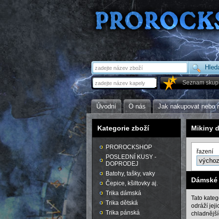
Seznam skup
Úvodní
O nás
Jak nakupovat nebo 
Kategorie zboží
Mikiny 
PROROCKSHOP
řazení
POSLEDNÍ KUSY -
DOPRODEJ
Batohy, tašky, vaky
Dámské 
Čepice, kšiltovky aj.
Trika dámská
Tato kate
Trika dětská
odráží jej
Trika pánská
chladnější