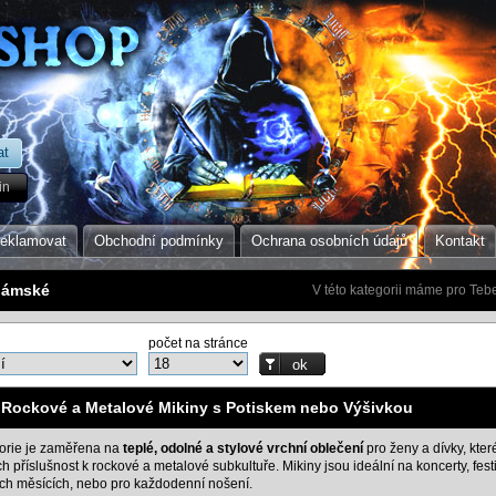
in
reklamovat
Obchodní podmínky
Ochrana osobních údajů
Kontakt
dámské
V této kategorii máme pro Tebe
počet na stránce
Rockové a Metalové Mikiny s Potiskem nebo Výšivkou
gorie je zaměřena na
teplé, odolné a stylové vrchní oblečení
pro ženy a dívky, kter
ich příslušnost k rockové a metalové subkultuře. Mikiny jsou ideální na koncerty, fest
ch měsících, nebo pro každodenní nošení.