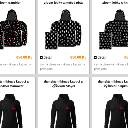
ipem gambler
zipem lebky a meče / pirát
zipem lebky s hn
650,00 Kč
detail
650,00 Kč
detail
65
ská mikina s kapucí a
černá dámská mikina s kapucí a
černá dámská mikina s 
potiskem
potiskem
 mikina s kapucí a
dámská mikina s kapucí a
dámská mikina s ka
šivkou Manowar
výšivkou Slayer
výšivkou Slipkn