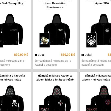
 Dark Tranquillity
zipem Revolution
zipem SKA
Renainsance
830,00 Kč
detail
830,00 Kč
detail
83
ská mikina na zip, s
černá dámská mikina na zip, s
černá dámská mikina na 
potiskem
kapucí a potiskem
kapucí a potiskem
 mikina s kapucí a
dámská mikina s kapucí a
dámská mikina s ka
em lebka s hnáty
zipem lebka s hnáty a třešně
zipem - lebka s hnáty 