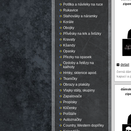
zipem
Potítka a návleky na ruce
Rukavice
Stahováky a náramky
Korále
Obojky
Přívěsky na krk a řetízky
Kravaty
Kšandy
Opasky
Přezky na opasek
Ozdoby a řetězy na
detail
kalhoty
černá dám
Hrnky, sklenice apod.
kapucí a 
Tkaničky
Obrazy a plakáty
dámská
Vlajky státy, skupiny
zip
Zapalovače
Propisky
Klíčenky
Polštáře
Autoznačky
Country, Western doplňky