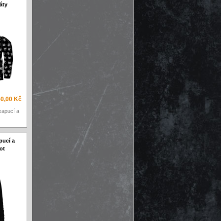
áty
0,00 Kč
kapucí a
pucí a
ot