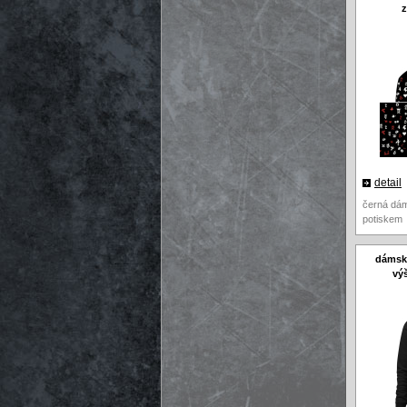
z
detail
černá dám
potiskem
dámská
vý