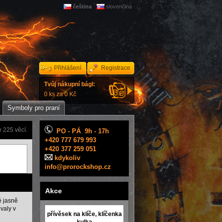
čeština
slovenčina
Přihlášení
Registrace
Tvůj nákupní bágl:
0 ks za 0 Kč
Symboly pro praní
 225 věcí.
PO - PÁ 9h - 17h
+420 777 679 993
+420 377 259 051
kdykoliv
info@prorockshop.cz
Akce
é jasně
ivaly v
přívěsek na klíče, klíčenka