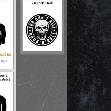
kill Rock n Roll
0,00 Kč
zip, s
pucí a
a třešně