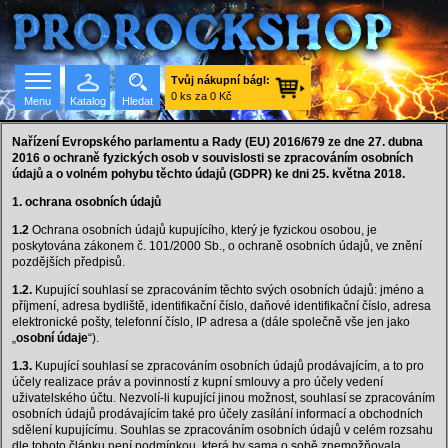
Tvůj nákupní bágl:
0 ks za 0 Kč
Menu
Katalog
Hledat
Nařízení Evropského parlamentu a Rady (EU) 2016/679 ze dne 27. dubna
2016 o ochraně fyzických osob v souvislosti se zpracováním osobních
údajů a o volném pohybu těchto údajů (
GDPR
) ke dni 25. května 2018.
Seznam skupin
1. ochrana osobních údajů
1.2
Ochrana osobních údajů kupujícího, který je fyzickou osobou, je
poskytována zákonem č. 101/2000 Sb., o ochraně osobních údajů, ve znění
pozdějších předpisů.
1.2.
Kupující souhlasí se zpracováním těchto svých osobních údajů: jméno a
příjmení, adresa bydliště, identifikační číslo, daňové identifikační číslo, adresa
elektronické pošty, telefonní číslo, IP adresa a (dále společně vše jen jako
„
osobní údaje
“).
1.3.
Kupující souhlasí se zpracováním osobních údajů prodávajícím, a to pro
účely realizace práv a povinností z kupní smlouvy a pro účely vedení
uživatelského účtu. Nezvolí-li kupující jinou možnost, souhlasí se zpracováním
osobních údajů prodávajícím také pro účely zasílání informací a obchodních
sdělení kupujícímu. Souhlas se zpracováním osobních údajů v celém rozsahu
dle tohoto článku není podmínkou, která by sama o sobě znemožňovala