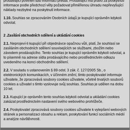
prodávající povinen tuto informaci předat. Prodávající má právo za poskytnutí
informace podle předchozí věty požadovat přiměřenou úhradu nepřevyšující
náklady nezbytné na poskytnutí informace.
1.10.
Souhlas se zpracováním Osobních údajů je kupující oprávněn kdykoli
odvolat.
2 .Zasílání obchodních sdělení a ukládání cookies
2.1.
Neprojeví-li kupující při objednávce opačnou vůli, platí, že souhlasí se
zasíláním obchodních sdělení souvisejících se službami, zbožím nebo
závodem prodávajícího. Tento souhlas je kupující oprávněn kdykoli odvolat, a
to písemně na adrese sídla prodávajícího nebo prostřednictvím odkazu
uvedeného na konci obchodního sdělení.
2.2.
V souladu s ustanovením § 89 odst. 3 zák. č. 127/2005 Sb., o
elektronických komunikacích, v účinném znění, tímto poskytovatel informuje
uživatele, že zpracovává soubory cookies uživatele, včetně trvalých souborů
cookies a uživatel s tímto vyslovuje svůj souhlas. Souhlas je udělen na dobu
10 let.
2.3.
Kupující je oprávněn tento souhlas kdykoli odvolat a ukládání cookies
zakázat prostřednictvím nastavení svého webového prohlížeče.
2.4.
Poskytovatel zpracovává soubory cookies uživatele k vylepšení webových
stránek a personalizaci obsahu a reklam, poskytování funkcí sociálních médií
a analýze návštěvnosti.