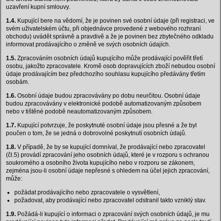
uzavření kupní smlouvy.
1.4.
Kupující bere na vědomí, že je povinen své osobní údaje (při registraci, ve
svém uživatelském účtu, při objednávce provedené z webového rozhraní
obchodu) uvádět správně a pravdivě a že je povinen bez zbytečného odkladu
informovat prodávajícího o změně ve svých osobních údajích.
1.5.
Zpracováním osobních údajů kupujícího může prodávající pověřit třetí
osobu, jakožto zpracovatele. Kromě osob dopravujících zboží nebudou osobní
údaje prodávajícím bez předchozího souhlasu kupujícího předávány třetím
osobám.
1.6.
Osobní údaje budou zpracovávány po dobu neurčitou. Osobní údaje
budou zpracovávány v elektronické podobě automatizovaným způsobem
nebo v tištěné podobě neautomatizovaným způsobem.
1.7.
Kupující potvrzuje, že poskytnuté osobní údaje jsou přesné a že byl
poučen o tom, že se jedná o dobrovolné poskytnutí osobních údajů.
1.8.
V případě, že by se kupující domníval, že prodávající nebo zpracovatel
(čl.5) provádí zpracování jeho osobních údajů, které je v rozporu s ochranou
soukromého a osobního života kupujícího nebo v rozporu se zákonem,
zejména jsou-li osobní údaje nepřesné s ohledem na účel jejich zpracování,
může:
požádat prodávajícího nebo zpracovatele o vysvětlení,
požadovat, aby prodávající nebo zpracovatel odstranil takto vzniklý stav.
1.9.
Požádá-li kupující o informaci o zpracování svých osobních údajů, je mu