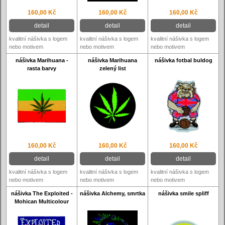
160,00 Kč
160,00 Kč
160,00 Kč
detail
detail
detail
kvalitní nášivka s logem
kvalitní nášivka s logem
kvalitní nášivka s logem
nebo motivem
nebo motivem
nebo motivem
nášivka Marihuana -
nášivka Marihuana
nášivka fotbal buldog
rasta barvy
zelený list
160,00 Kč
160,00 Kč
160,00 Kč
detail
detail
detail
kvalitní nášivka s logem
kvalitní nášivka s logem
kvalitní nášivka s logem
nebo motivem
nebo motivem
nebo motivem
nášivka The Exploited -
nášivka Alchemy, smrtka
nášivka smile spliff
Mohican Multicolour