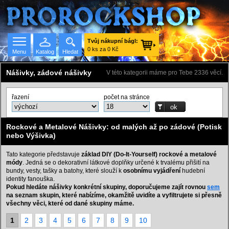
Tvůj nákupní bágl:
0 ks za 0 Kč
Menu
Katalog
Hledat
Nášivky, zádové nášivky
V této kategorii máme pro Tebe 2336 věcí.
řazení
počet na stránce
Seznam skupin
Rockové a Metalové Nášivky: od malých až po zádové (Potisk
nebo Výšivka)
Tato kategorie představuje
základ DIY (Do-It-Yourself) rockové a metalové
módy
. Jedná se o dekorativní látkové doplňky určené k trvalému přišití na
bundy, vesty, tašky a batohy, které slouží k
osobnímu vyjádření
hudební
identity fanouška.
Pokud hledáte nášivky konkrétní skupiny, doporučujeme zajít rovnou
sem
na seznam skupin, které nabízíme, okamžitě uvidíte a vyfiltrujete si přesně
všechny věci, které od dané skupiny máme.
1
2
3
4
5
6
7
8
9
10