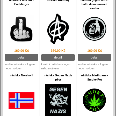
nášivka Fuck Off -
nášivka Anarchy
nášivka gegen nazi -
Fuckfinger
halte deine umwelt
sauber
160,00 Kč
160,00 Kč
160,00 Kč
detail
detail
detail
kvalitní nášivka s logem
kvalitní nášivka s logem
kvalitní nášivka s logem
nebo motivem
nebo motivem
nebo motivem
nášivka Norsko II
nášivka Gegen Nazis
nášivka Marihuana -
pěst
Smoke Pot