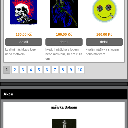
160,00 Kč
160,00 Kč
160,00 Kč
detail
detail
detail
kvalitní nášivka s logem
kvalitní nášivka s logem
kvalitní nášivka s logem
nebo motivem
nebo motivem, 10 cm x 13
nebo motivem
cm
1
2
3
4
5
6
7
8
9
10
Akce
nášivka Balaam