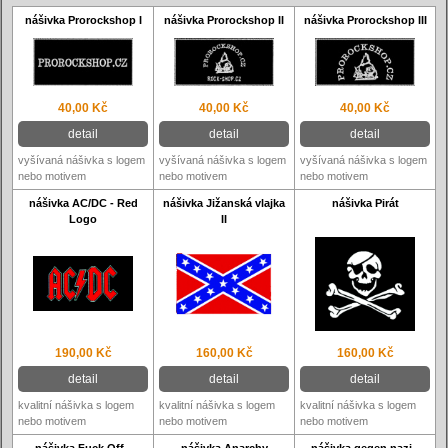
nášivka Prorockshop I
nášivka Prorockshop II
nášivka Prorockshop III
40,00 Kč
40,00 Kč
40,00 Kč
detail
detail
detail
vyšívaná nášivka s logem
vyšívaná nášivka s logem
vyšívaná nášivka s logem
nebo motivem
nebo motivem
nebo motivem
nášivka AC/DC - Red
nášivka Jižanská vlajka
nášivka Pirát
Logo
II
190,00 Kč
160,00 Kč
160,00 Kč
detail
detail
detail
kvalitní nášivka s logem
kvalitní nášivka s logem
kvalitní nášivka s logem
nebo motivem
nebo motivem
nebo motivem