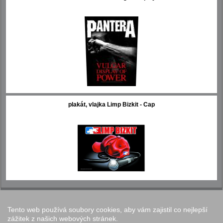
plakát, vlajka Limp Bizkit - Cap
Tento web používá soubory cookies, aby vám zajistil co nejlepší
Nastavení cookies
zážitek z našich webových stránek.