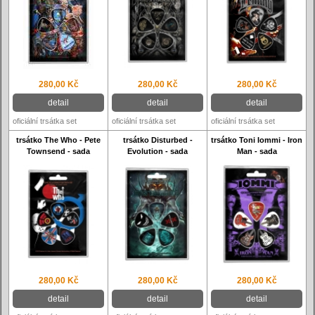
280,00 Kč
280,00 Kč
280,00 Kč
detail
detail
detail
oficiální trsátka set
oficiální trsátka set
oficiální trsátka set
trsátko The Who - Pete
trsátko Disturbed -
trsátko Toni Iommi - Iron
Townsend - sada
Evolution - sada
Man - sada
280,00 Kč
280,00 Kč
280,00 Kč
detail
detail
detail