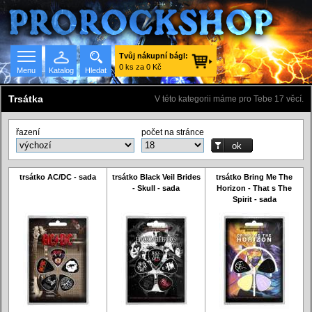
Tvůj nákupní bágl:
0 ks za 0 Kč
Menu
Katalog
Hledat
Trsátka
V této kategorii máme pro Tebe 17 věcí.
řazení
počet na stránce
Seznam skupin
trsátko AC/DC - sada
trsátko Black Veil Brides
trsátko Bring Me The
- Skull - sada
Horizon - That s The
Spirit - sada