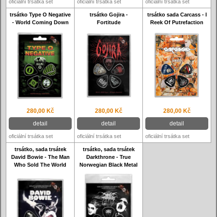
oficiální trsátka set
oficiální trsátka set
oficiální trsátka set
trsátko Type O Negative
trsátko Gojira -
trsátko sada Carcass - I
- World Coming Down
Fortitude
Reek Of Putrefaction
280,00 Kč
280,00 Kč
280,00 Kč
detail
detail
detail
oficiální trsátka set
oficiální trsátka set
oficiální trsátka set
trsátko, sada trsátek
trsátko, sada trsátek
David Bowie - The Man
Darkthrone - True
Who Sold The World
Norwegian Black Metal