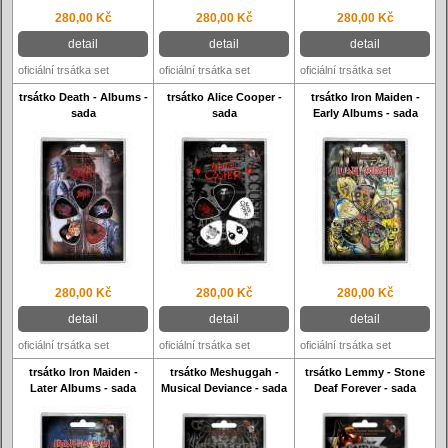
280,00 Kč
280,00 Kč
280,00 Kč
detail
detail
detail
oficiální trsátka set
oficiální trsátka set
oficiální trsátka set
trsátko Death - Albums -
trsátko Alice Cooper -
trsátko Iron Maiden -
sada
sada
Early Albums - sada
280,00 Kč
280,00 Kč
280,00 Kč
detail
detail
detail
oficiální trsátka set
oficiální trsátka set
oficiální trsátka set
trsátko Iron Maiden -
trsátko Meshuggah -
trsátko Lemmy - Stone
Later Albums - sada
Musical Deviance - sada
Deaf Forever - sada