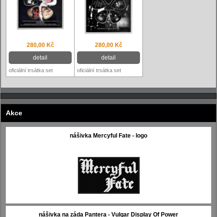
280,00 Kč
280,00 Kč
detail
detail
oficiální trsátka set
oficiální trsátka set
Akce
nášivka Mercyful Fate - logo
nášivka na záda Pantera - Vulgar Display Of Power