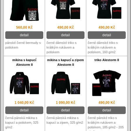
560,00 Kč
490,00 Kč
490,00 Kč
detail
detail
detail
pánské černé bermudy s
černé dámské triko s
černé dámské triko s
potiskem
krátkým rukávem a
krátkým rukávem a
potiskem
potiskem, 160 g/m2
mikina s kapucí
mikina s kapucí a zipem
triko Alestorm II
Alestorm II
Alestorm II
1 040,00 Kč
1 090,00 Kč
490,00 Kč
detail
detail
detail
černá pánská mikina s
černá pánská mikina s
černé pánské triko s
kapucí a potiskem, 325
kapucí a zipem, 325 g/m2
krátkým rukávem a
g/m2
potiskem, 185 g/m2 - 205