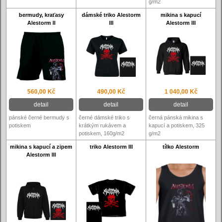
g/m2
bermudy, kraťasy
dámské triko Alestorm
mikina s kapucí
Alestorm II
III
Alestorm III
560,00 Kč
490,00 Kč
1 040,00 Kč
detail
detail
detail
pánské černé bermudy s
černé dámské triko s
černá pánská mikina s
potiskem
krátkým rukávem a
kapucí a potiskem, 325
potiskem, 160g/m2
g/m2
mikina s kapucí a zipem
triko Alestorm III
tílko Alestorm
Alestorm III