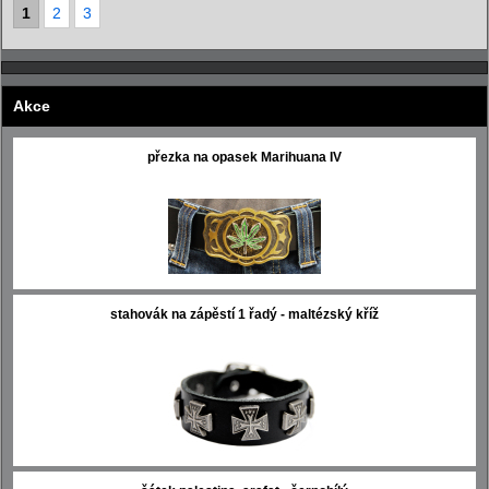
1
2
3
Akce
přezka na opasek Marihuana IV
stahovák na zápěstí 1 řadý - maltézský kříž