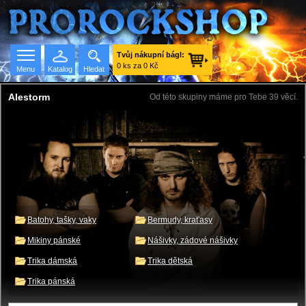
Tvůj nákupní bágl:
0 ks za 0 Kč
Menu
Katalog
Hledat
Alestorm
Od této skupiny máme pro Tebe 39 věcí.
Seznam skupin
Batohy, tašky, vaky
Bermudy, kraťasy
Mikiny pánské
Nášivky, zádové nášivky
Trika dámská
Trika dětská
Trika pánská