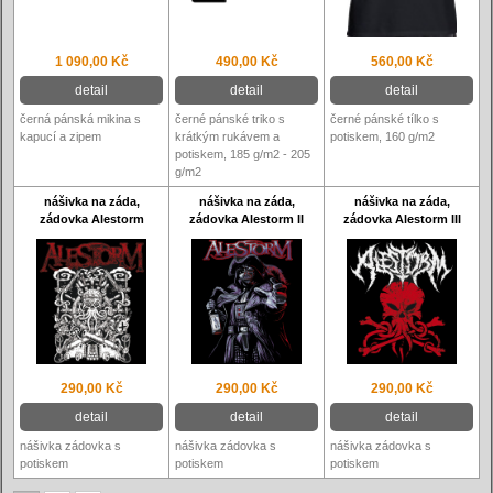
1 090,00 Kč
490,00 Kč
560,00 Kč
detail
detail
detail
černá pánská mikina s
černé pánské triko s
černé pánské tílko s
kapucí a zipem
krátkým rukávem a
potiskem, 160 g/m2
potiskem, 185 g/m2 - 205
g/m2
nášivka na záda,
nášivka na záda,
nášivka na záda,
zádovka Alestorm
zádovka Alestorm II
zádovka Alestorm III
290,00 Kč
290,00 Kč
290,00 Kč
detail
detail
detail
nášivka zádovka s
nášivka zádovka s
nášivka zádovka s
potiskem
potiskem
potiskem