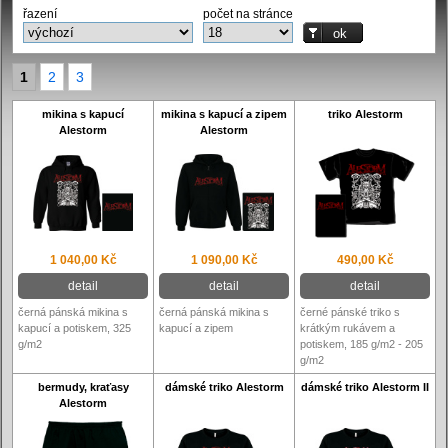
řazení
počet na stránce
1
2
3
mikina s kapucí
mikina s kapucí a zipem
triko Alestorm
Alestorm
Alestorm
1 040,00 Kč
1 090,00 Kč
490,00 Kč
detail
detail
detail
černá pánská mikina s
černá pánská mikina s
černé pánské triko s
kapucí a potiskem, 325
kapucí a zipem
krátkým rukávem a
g/m2
potiskem, 185 g/m2 - 205
g/m2
bermudy, kraťasy
dámské triko Alestorm
dámské triko Alestorm II
Alestorm