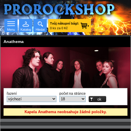
Tvůj nákupní bágl:
0 ks za 0 Kč
Menu
Katalog
Hledat
Anathema
Seznam skupin
řazení
počet na stránce
Kapela Anathema neobsahuje žádné položky.