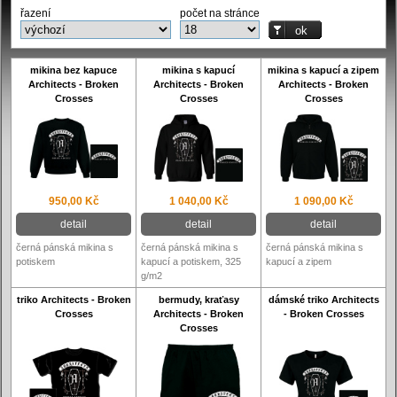
řazení
počet na stránce
mikina bez kapuce
mikina s kapucí
mikina s kapucí a zipem
Architects - Broken
Architects - Broken
Architects - Broken
Crosses
Crosses
Crosses
950,00 Kč
1 040,00 Kč
1 090,00 Kč
detail
detail
detail
černá pánská mikina s
černá pánská mikina s
černá pánská mikina s
potiskem
kapucí a potiskem, 325
kapucí a zipem
g/m2
triko Architects - Broken
bermudy, kraťasy
dámské triko Architects
Crosses
Architects - Broken
- Broken Crosses
Crosses