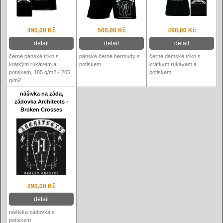
490,00 Kč
560,00 Kč
490,00 Kč
detail
detail
detail
černé pánské triko s
pánské černé bermudy s
černé dámské triko s
krátkým rukávem a
potiskem
krátkým rukávem a
potiskem, 185 g/m2 - 205
potiskem
g/m2
nášivka na záda,
zádovka Architects -
Broken Crosses
290,00 Kč
detail
nášivka zádovka s
potiskem