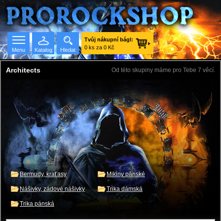
Tvůj nákupní bágl:
0 ks za 0 Kč
Menu
Katalog
Hledat
Architects
Od této skupiny máme pro Tebe 7 věcí.
Seznam skupin
Bermudy, kraťasy
Mikiny pánské
Nášivky, zádové nášivky
Trika dámská
Trika pánská