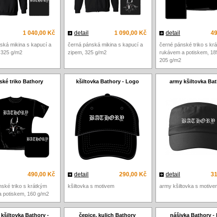
1 040,00 Kč
detail
1 090,00 Kč
detail
49
ská mikina s kapucí a
černá pánská mikina s kapucí a
černé pánské triko s kr
 325 g/m2
zipem, 325 g/m2
rukávem a potiskem, 18
205 g/m2
ké triko Bathory
kšiltovka Bathory - Logo
army kšiltovka Ba
490,00 Kč
detail
290,00 Kč
detail
31
ské triko s krátkým
kšiltovka s motivem
army kšiltovka s motive
 potiskem, 160 g/m2
 kšiltovka Bathory -
čepice, kulich Bathory
nášivka Bathory -