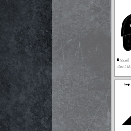
detail
dětská kš
troj