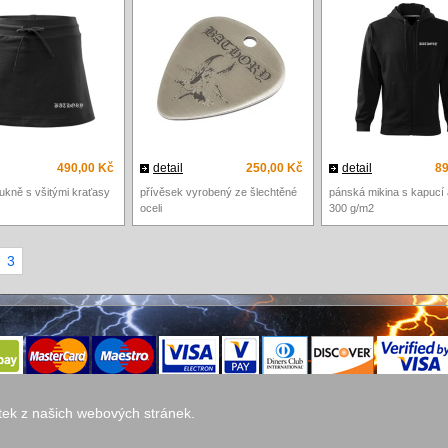
490,00 Kč
detail
250,00 Kč
detail
89
kně s všitými kraťasy
přívěsek vyrobený ze šlechtěné
pánská mikina s kapucí 
oceli
300 g/m2
3
itek z našich webových stránek.