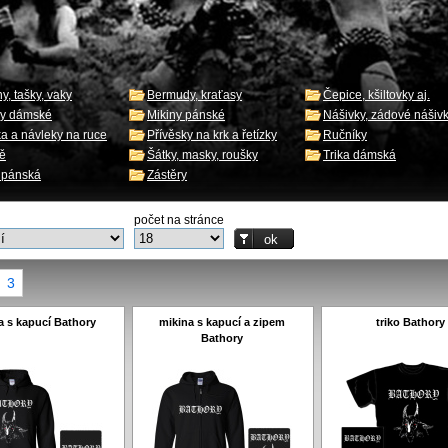
y, tašky, vaky
Bermudy, kraťasy
Čepice, kšiltovky aj.
ny dámské
Mikiny pánské
Nášivky, zádové nášiv
ka a návleky na ruce
Přívěsky na krk a řetízky
Ručníky
ě
Šátky, masky, roušky
Trika dámská
a pánská
Zástěry
počet na stránce
3
a s kapucí Bathory
mikina s kapucí a zipem
triko Bathory
Bathory