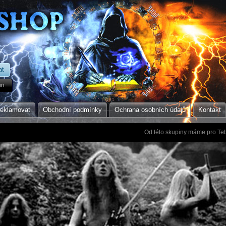
in
reklamovat
Obchodní podmínky
Ochrana osobních údajů
Kontakt
Od této skupiny máme pro Teb