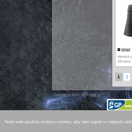
detail
dámská su
200 g/m2
1
2
Copyright © 2012 - 2026
Walk.cz
Tento web používá soubory cookies, aby vám zajistil co nejlepší záž