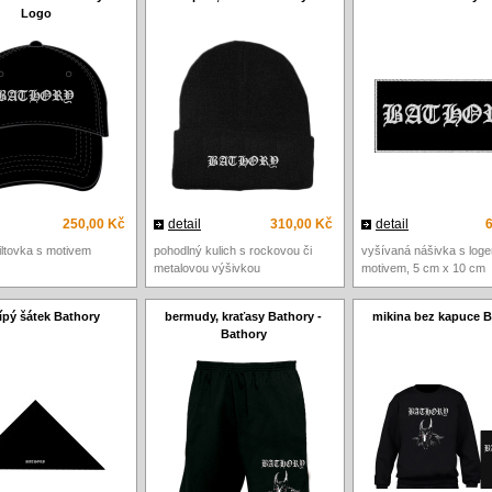
Logo
250,00 Kč
detail
310,00 Kč
detail
iltovka s motivem
pohodlný kulich s rockovou či
vyšívaná nášivka s log
metalovou výšivkou
motivem, 5 cm x 10 cm
cípý šátek Bathory
bermudy, kraťasy Bathory -
mikina bez kapuce B
Bathory