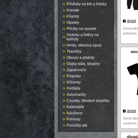
Přívěsky na krk a řetízky
Kravaty
Kšandy
detail
Opasky
Přezky na opasek
černá pán
potiskem,
Ozdoby a řetězy na
kalhoty
Hrnky, sklenice apod.
Tkaničky
dáms
Obrazy a plakáty
Vlajky státy, skupiny
Zapalovače
Propisky
Klíčenky
Polštáře
Autoznačky
Country, Western doplňky
Kalendáře
detail
Náušnice
černé dám
Pohledy
rukávem a
Ponožky atd.
dětská