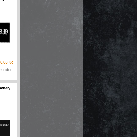
60,00 Kč
em nebo
athory