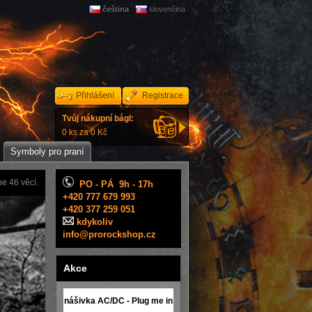
čeština
slovenčina
Přihlášení
Registrace
Tvůj nákupní bágl:
0 ks za 0 Kč
Symboly pro praní
e 46 věcí.
PO - PÁ 9h - 17h
+420 777 679 993
+420 377 259 051
kdykoliv
info@prorockshop.cz
Akce
nášivka AC/DC - Plug me in