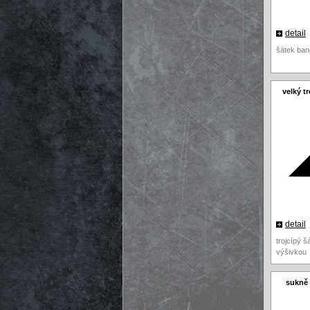
detail
šátek ban
velký t
detail
trojcípý š
výšivkou
sukně 