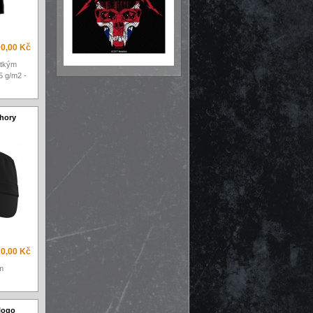
0,00 Kč
átkým
5 g/m2 -
thory
0,00 Kč
m
 logo