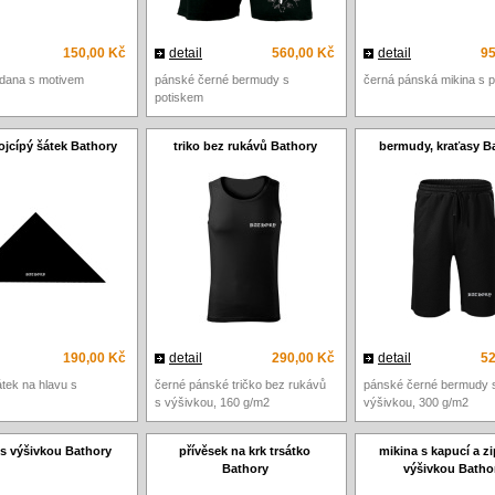
150,00 Kč
detail
560,00 Kč
detail
95
dana s motivem
pánské černé bermudy s
černá pánská mikina s 
potiskem
rojcípý šátek Bathory
triko bez rukávů Bathory
bermudy, kraťasy B
190,00 Kč
detail
290,00 Kč
detail
52
átek na hlavu s
černé pánské tričko bez rukávů
pánské černé bermudy 
s výšivkou, 160 g/m2
výšivkou, 300 g/m2
s výšivkou Bathory
přívěsek na krk trsátko
mikina s kapucí a z
Bathory
výšivkou Batho