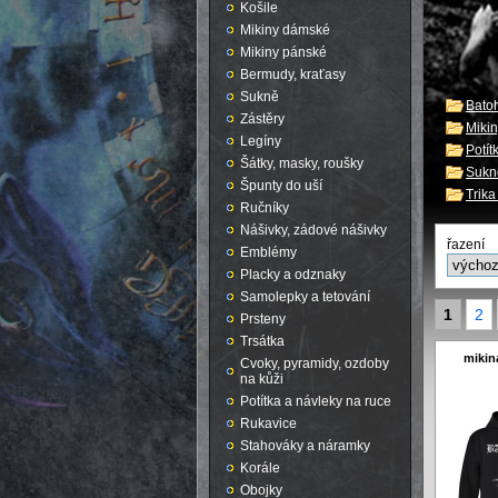
Košile
Mikiny dámské
Mikiny pánské
Bermudy, kraťasy
Sukně
Batoh
Zástěry
Miki
Legíny
Potít
Šátky, masky, roušky
Sukn
Špunty do uší
Trik
Ručníky
Nášivky, zádové nášivky
řazení
Emblémy
Placky a odznaky
Samolepky a tetování
1
2
Prsteny
Trsátka
mikin
Cvoky, pyramidy, ozdoby
na kůži
Potítka a návleky na ruce
Rukavice
Stahováky a náramky
Korále
Obojky