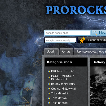
Seznam skup
Úvodní
O nás
Jak nakupovat nebo 
Kategorie zboží
Bathory
PROROCKSHOP
POSLEDNÍ KUSY -
DOPRODEJ
Batohy, tašky, vaky
Čepice, kšiltovky aj.
Trika dámská
Trika dětská
Trika pánská