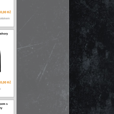
0,00 Kč
potiskem
athory
0,00 Kč
s
ipem s
ry