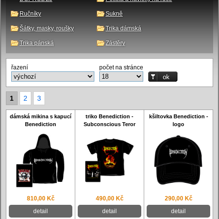
Ručníky
Sukně
Šátky, masky, roušky
Trika dámská
Trika pánská
Zástěry
řazení
počet na stránce
1
2
3
dámská mikina s kapucí
triko Benediction -
kšiltovka Benediction -
Benediction
Subconscious Teror
logo
810,00 Kč
490,00 Kč
290,00 Kč
detail
detail
detail