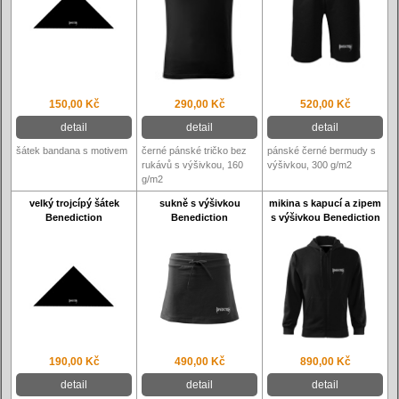
150,00 Kč
290,00 Kč
520,00 Kč
detail
detail
detail
šátek bandana s motivem
černé pánské tričko bez
pánské černé bermudy s
rukávů s výšivkou, 160
výšivkou, 300 g/m2
g/m2
velký trojcípý šátek
sukně s výšivkou
mikina s kapucí a zipem
Benediction
Benediction
s výšivkou Benediction
190,00 Kč
490,00 Kč
890,00 Kč
detail
detail
detail