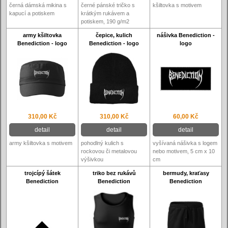
černá dámská mikina s
černé pánské tričko s
kšiltovka s motivem
kapucí a potiskem
krátkým rukávem a
potiskem, 190 g/m2
army kšiltovka
čepice, kulich
nášivka Benediction -
Benediction - logo
Benediction - logo
logo
310,00 Kč
310,00 Kč
60,00 Kč
detail
detail
detail
army kšiltovka s motivem
pohodlný kulich s
vyšívaná nášivka s logem
rockovou či metalovou
nebo motivem, 5 cm x 10
výšivkou
cm
trojcípý šátek
triko bez rukávů
bermudy, kraťasy
Benediction
Benediction
Benediction