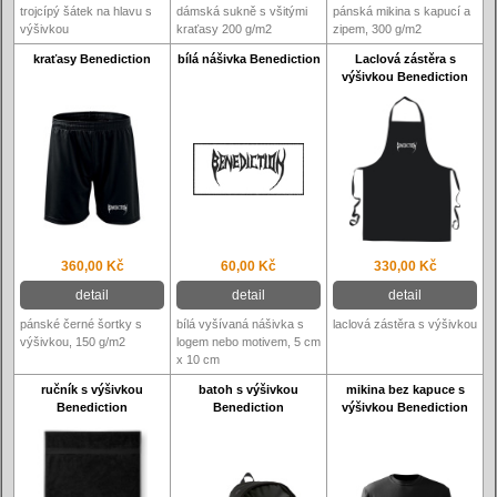
trojcípý šátek na hlavu s
dámská sukně s všitými
pánská mikina s kapucí a
výšivkou
kraťasy 200 g/m2
zipem, 300 g/m2
kraťasy Benediction
bílá nášivka Benediction
Laclová zástěra s
výšivkou Benediction
360,00 Kč
60,00 Kč
330,00 Kč
detail
detail
detail
pánské černé šortky s
bílá vyšívaná nášivka s
laclová zástěra s výšivkou
výšivkou, 150 g/m2
logem nebo motivem, 5 cm
x 10 cm
ručník s výšivkou
batoh s výšivkou
mikina bez kapuce s
Benediction
Benediction
výšivkou Benediction