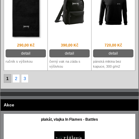
290,00 Kč
390,00 Kč
720,00 Kč
detail
detail
detail
ručník s výšivkou
černý vak na záda s
pánská mikina bez
výšivkou
kapuce, 300 g/m2
1
2
3
Akce
plakát, vlajka In Flames - Battles