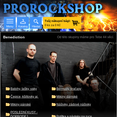
Tvůj nákupní bágl:
0 ks za 0 Kč
Menu
Katalog
Hledat
Benediction
Od této skupiny máme pro Tebe 44 věcí.
Seznam skupin
Batohy, tašky, vaky
Bermudy, kraťasy
Čepice, kšiltovky aj.
Mikiny dámské
Mikiny pánské
Nášivky, zádové nášivky
POSLEDNÍ KUSY -
DOPRODEJ
Potítka a návleky na ruce