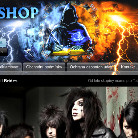
in
reklamovat
Obchodní podmínky
Ochrana osobních údajů
Kontakt
il Brides
Od této skupiny máme pro Teb