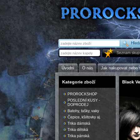
Seznam skup
Úvodní
O nás
Jak nakupovat nebo 
Kategorie zboží
Black Ve
PROROCKSHOP
POSLEDNÍ KUSY -
DOPRODEJ
Batohy, tašky, vaky
Čepice, kšiltovky aj.
Trika dámská
Trika dětská
Trika pánská