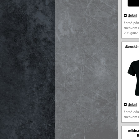
detail
černé pán
rukávem a
205 g/m2
dámské t
detail
černé dám
rukávem a
mikina
B