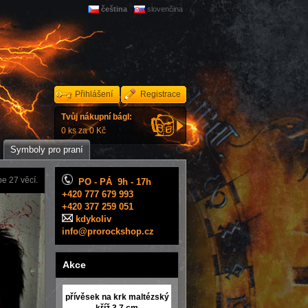
čeština
slovenčina
Přihlášení
Registrace
Tvůj nákupní bágl:
0 ks za 0 Kč
Symboly pro praní
e 27 věcí.
PO - PÁ 9h - 17h
+420 777 679 993
+420 377 259 051
kdykoliv
info@prorockshop.cz
Akce
přívěsek na krk maltézský