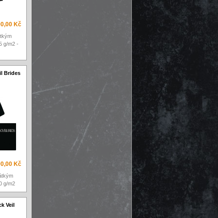
0,00 Kč
átkým
5 g/m2 -
l Brides
0,00 Kč
rátkým
0 g/m2
k Veil