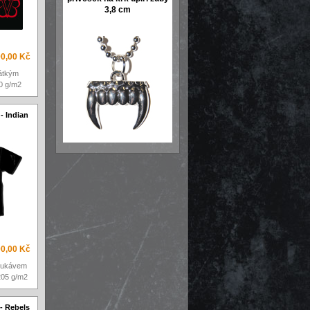
3,8 cm
0,00 Kč
rátkým
0 g/m2
 - Indian
0,00 Kč
 rukávem
205 g/m2
 - Rebels