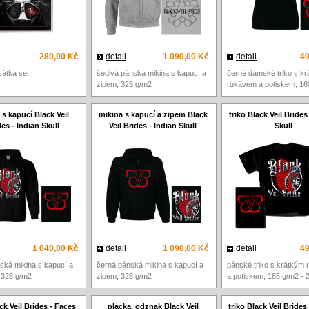
280,00 Kč
detail
1 090,00 Kč
detail
49
rsátka set
šedivá pánská mikina s kapucí a
černé dámské triko s k
zipem, 325 g/m2
rukávem a potiskem, 16
 s kapucí Black Veil
mikina s kapucí a zipem Black
triko Black Veil Brides
es - Indian Skull
Veil Brides - Indian Skull
Skull
1 040,00 Kč
detail
1 090,00 Kč
detail
49
ská mikina s kapucí a
černá pánská mikina s kapucí a
pánské triko s krátkým
 325 g/m2
zipem, 325 g/m2
a potiskem, 185 g/m2 - 
ck Veil Brides - Faces
placka, odznak Black Veil
triko Black Veil Brides