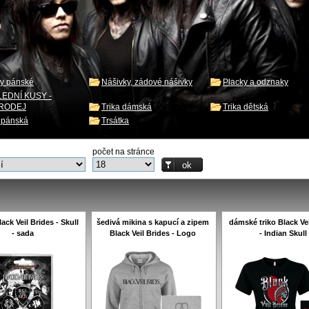
ny pánské
Nášivky, zádové nášivky
Placky a odznaky
EDNÍ KUSY -
RODEJ
Trika dámská
Trika dětská
a pánská
Trsátka
počet na stránce
lack Veil Brides - Skull
šedivá mikina s kapucí a zipem
dámské triko Black Vei
- sada
Black Veil Brides - Logo
- Indian Skull