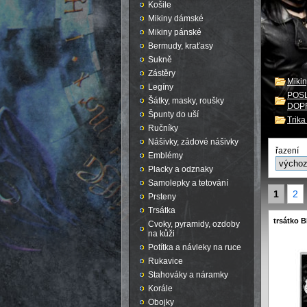
Košile
Mikiny dámské
Mikiny pánské
Bermudy, kraťasy
Sukně
Zástěry
Miki
Legíny
POSL
Šátky, masky, roušky
DOP
Špunty do uší
Trik
Ručníky
Nášivky, zádové nášivky
řazení
Emblémy
Placky a odznaky
Samolepky a tetování
1
2
Prsteny
Trsátka
trsátko B
Cvoky, pyramidy, ozdoby
na kůži
Potítka a návleky na ruce
Rukavice
Stahováky a náramky
Korále
Obojky