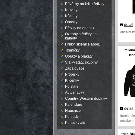
Přívěsky na krk a řetízky
Kravaty
Kšandy
Opasky
detail
Přezky na opasek
oficiální t
Ozdoby a řetězy na
kalhoty
Hrnky, sklenice apod.
Tkaničky
mikina
Brid
Obrazy a plakáty
Vlajky státy, skupiny
Zapalovače
Propisky
Klíčenky
Polštáře
Autoznačky
Country, Western doplňky
Kalendáře
detail
Náušnice
černá pán
Pohledy
potiskem,
Ponožky atd.
triko Bla