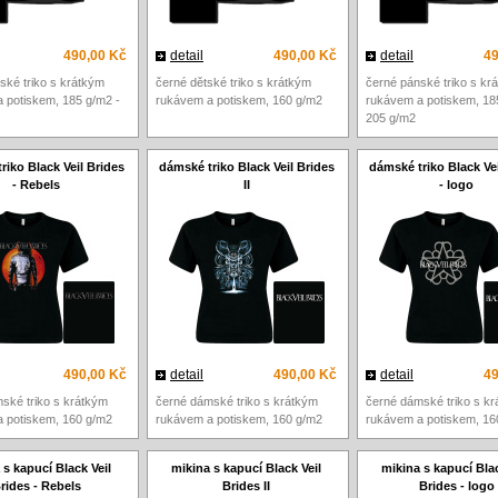
490,00 Kč
detail
490,00 Kč
detail
49
ské triko s krátkým
černé dětské triko s krátkým
černé pánské triko s kr
 potiskem, 185 g/m2 -
rukávem a potiskem, 160 g/m2
rukávem a potiskem, 18
205 g/m2
riko Black Veil Brides
dámské triko Black Veil Brides
dámské triko Black Vei
- Rebels
II
- logo
490,00 Kč
detail
490,00 Kč
detail
49
ské triko s krátkým
černé dámské triko s krátkým
černé dámské triko s k
 potiskem, 160 g/m2
rukávem a potiskem, 160 g/m2
rukávem a potiskem, 16
 s kapucí Black Veil
mikina s kapucí Black Veil
mikina s kapucí Blac
rides - Rebels
Brides II
Brides - logo