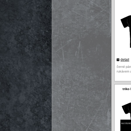
detail
černé pán
rukávem a
triko 