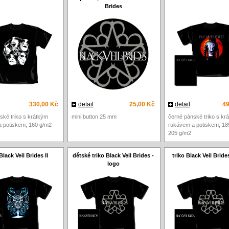
Brides
330,00 Kč
detail
25,00 Kč
detail
49
ské triko s krátkým
mini button 25 mm
černé pánské triko s kr
 potiskem, 160 g/m2
rukávem a potiskem, 18
205 g/m2
Black Veil Brides II
dětské triko Black Veil Brides -
triko Black Veil Bride
logo