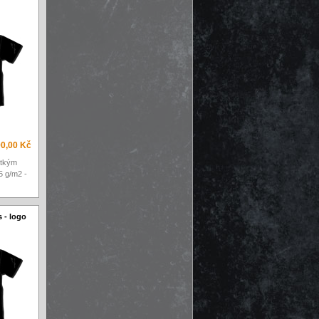
0,00 Kč
átkým
5 g/m2 -
s - logo