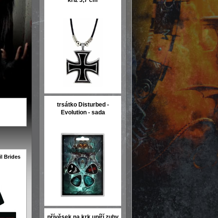
kříž 3,7 cm
trsátko Disturbed -
Evolution - sada
l Brides
přívěsek na krk upíří zuby