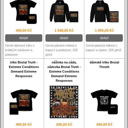
490,00 Kč
1 040,00 Kč
1 090,00 Kč
detail
detail
detail
černé dámské triko s
černá pánská mikina s
černá pánská mikina s
krátkým rukávem a
kapucí a potiskem, 325
kapucí a zipem, 325 g/m2
potiskem
g/m2
triko Brutal Truth -
nášivka na záda,
dámské triko Brutal
Extreme Conditions
zádovka Brutal Truth -
Thruth
Demand Extreme
Extreme Conditions
Responses
Demand Extreme
Responses
490,00 Kč
290,00 Kč
490,00 Kč