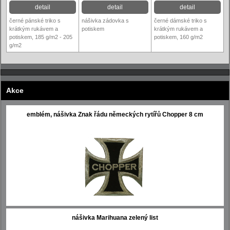
detail
detail
detail
černé pánské triko s
nášivka zádovka s
černé dámské triko s
krátkým rukávem a
potiskem
krátkým rukávem a
potiskem, 185 g/m2 - 205
potiskem, 160 g/m2
g/m2
Akce
emblém, nášivka Znak řádu německých rytířů Chopper 8 cm
nášivka Marihuana zelený list