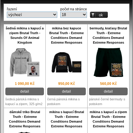
řazení
počet na stránce
šedivá mikina s kapucí a
mikina bez kapuce
bermudy, kraťasy Brutal
zipem Brutal Truth -
Brutal Truth - Extreme
Truth - Extreme
Sounds Of Animal
Conditions Demand
Conditions Demand
Kingdom
Extreme Responses
Extreme Responses
1 090,00 Kč
950,00 Kč
560,00 Kč
detail
detail
detail
šedivá pánská mikina s
černá pánská mikina s
pánské černé bermudy s
kapucí a zipem, 325 g/m2
potiskem
potiskem
dámské triko Brutal
mikina s kapucí Brutal
mikina s kapucí a zipem
Truth - Extreme
Truth - Extreme
Brutal Truth - Extreme
Conditions Demand
Conditions Demand
Conditions Demand
Extreme Responses
Extreme Responses
Extreme Responses