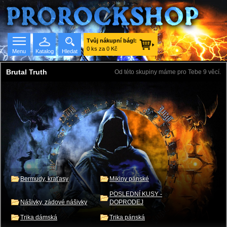
Tvůj nákupní bágl:
0 ks za 0 Kč
Menu
Katalog
Hledat
Brutal Truth
Od této skupiny máme pro Tebe 9 věcí.
Seznam skupin
Bermudy, kraťasy
Mikiny pánské
POSLEDNÍ KUSY -
Nášivky, zádové nášivky
DOPRODEJ
Trika dámská
Trika pánská