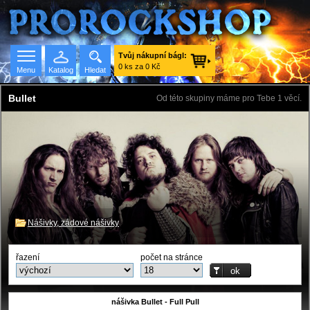
Tvůj nákupní bágl:
0 ks za 0 Kč
Menu
Katalog
Hledat
Bullet
Od této skupiny máme pro Tebe 1 věcí.
Seznam skupin
Nášivky, zádové nášivky
řazení
počet na stránce
nášivka Bullet - Full Pull