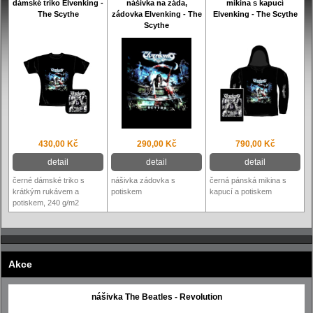
dámské triko Elvenking -
nášivka na záda,
mikina s kapucí
The Scythe
zádovka Elvenking - The
Elvenking - The Scythe
Scythe
430,00 Kč
290,00 Kč
790,00 Kč
detail
detail
detail
černé dámské triko s
nášivka zádovka s
černá pánská mikina s
krátkým rukávem a
potiskem
kapucí a potiskem
potiskem, 240 g/m2
Akce
nášivka The Beatles - Revolution