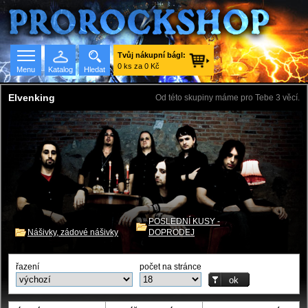
Tvůj nákupní bágl:
0 ks za 0 Kč
Menu
Katalog
Hledat
Elvenking
Od této skupiny máme pro Tebe 3 věcí.
Seznam skupin
POSLEDNÍ KUSY -
Nášivky, zádové nášivky
DOPRODEJ
řazení
počet na stránce