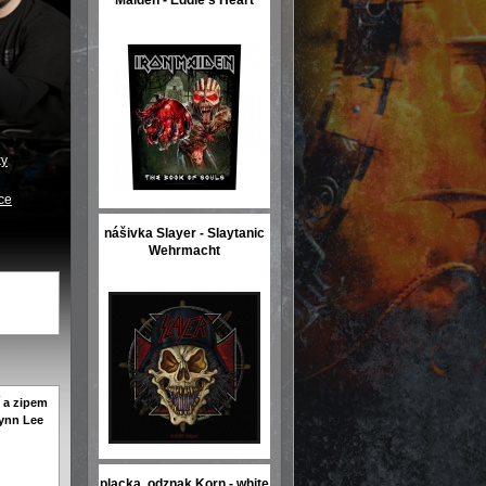
Maiden - Eddie s Heart
ky
uce
nášivka Slayer - Slaytanic
Wehrmacht
í a zipem
ynn Lee
placka, odznak Korn - white