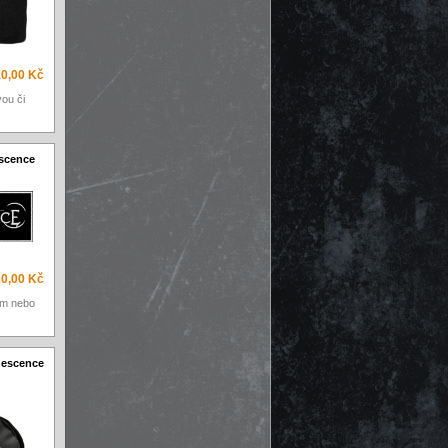
0,00 Kč
vou či
scence
0,00 Kč
em nebo
nescence