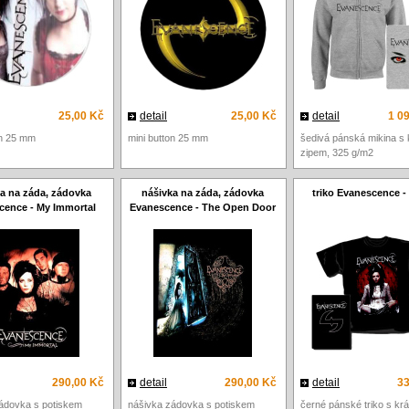
25,00 Kč
detail
25,00 Kč
detail
1 0
on 25 mm
mini button 25 mm
šedivá pánská mikina s 
zipem, 325 g/m2
a na záda, zádovka
nášivka na záda, zádovka
triko Evanescence -
cence - My Immortal
Evanescence - The Open Door
290,00 Kč
detail
290,00 Kč
detail
33
ádovka s potiskem
nášivka zádovka s potiskem
černé pánské triko s kr