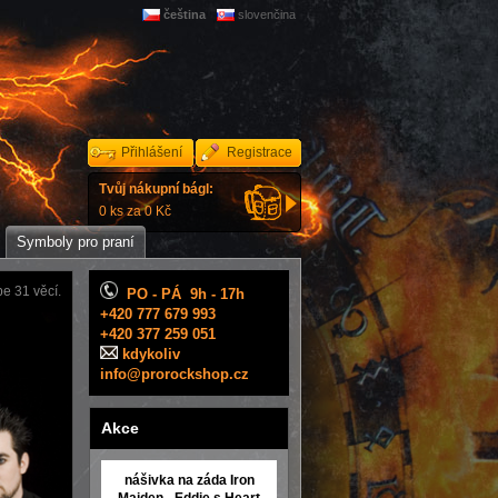
čeština
slovenčina
Přihlášení
Registrace
Tvůj nákupní bágl:
0 ks za 0 Kč
Symboly pro praní
e 31 věcí.
PO - PÁ 9h - 17h
+420 777 679 993
+420 377 259 051
kdykoliv
info@prorockshop.cz
Akce
nášivka na záda Iron