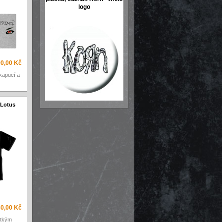
logo
90,00 Kč
kapucí a
 Lotus
0,00 Kč
átkým