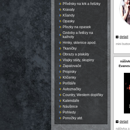
Přívěsky na krk a řetízky
Kravaty
Kšandy
Opasky
Přezky na opasek
Ozdoby a řetězy na
kalhoty
detail
Hrnky, sklenice apod.
mini butt
Tkaničky
Obrazy a plakáty
Vlajky státy, skupiny
nášivk
Zapalovače
Evanes
Propisky
Klíčenky
Polštáře
Autoznačky
Country, Western doplňky
Kalendáře
Náušnice
Pohledy
Ponožky atd.
detail
nášivka z