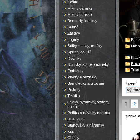
Košile
Mikiny dámské
Mikiny pánské
Bermudy, kraťasy
Sukně
Zástěry
Legíny
Batoh
Šátky, masky, roušky
Miki
Špunty do uší
Plac
Ručníky
Ručn
Nášivky, zádové nášivky
Trik
Emblémy
Placky a odznaky
Samolepky a tetování
řazení
Prsteny
Trsátka
Cvoky, pyramidy, ozdoby
1
2
na kůži
Potítka a návleky na ruce
placka, 
Rukavice
Stahováky a náramky
Korále
Obojky