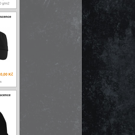
0 g/m2
escence
0,00 Kč
m
escence