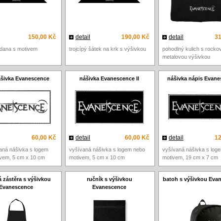
150,00 Kč
detail
190,00 Kč
detail
31
dana s motivem
trojcípý šátek na krk s výšivkou
pohodlný kulich s rocko
metalovou výšivkou
ášivka Evanescence
nášivka Evanescence II
nášivka nápis Evane
60,00 Kč
detail
60,00 Kč
detail
12
vaná nášivka s logem
vyšívaná nášivka s logem nebo
vyšívaná nášivka s log
vem, 5 cm x 10 cm
motivem, 5 cm x 10 cm
motivem, 19 cm x 7 cm
 zástěra s výšivkou
ručník s výšivkou
batoh s výšivkou Eva
Evanescence
Evanescence