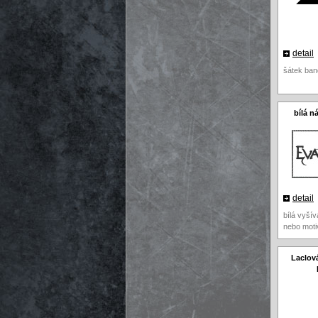
detail
šátek ban
bílá n
detail
bílá vyší
nebo moti
Laclová