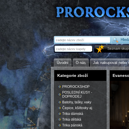
Seznam skup
Úvodní
O nás
Jak nakupovat nebo 
Kategorie zboží
Evanes
PROROCKSHOP
POSLEDNÍ KUSY -
DOPRODEJ
Batohy, tašky, vaky
Čepice, kšiltovky aj.
Trika dámská
Trika dětská
Trika pánská