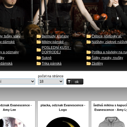
y, tašky, vaky
Bermudy, kraťasy
Čepice, kšiltovky aj.
ny dámské
Mikiny pánské
Nášivky, zádové nášiv
POSLEDNÍ KUSY -
ky a odznaky
DOPRODEJ
Potítka a návleky na r
íky
Sukně
Šátky, masky, roušky
a dámská
Trika pánská
Zástěry
počet na stránce
odznak Evanescence -
placka, odznak Evanescence -
šedivá mikina s kapuc
Amy Lee
Logo
Evanescence - Amy L