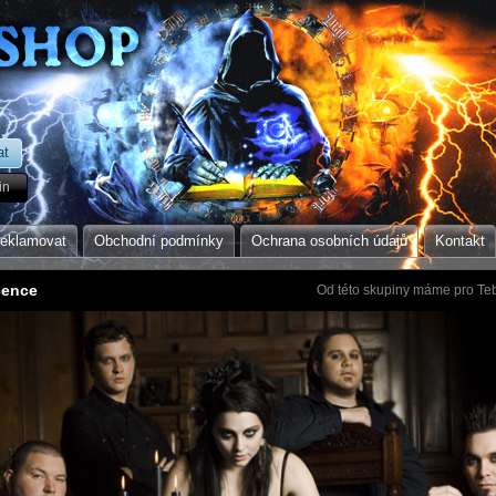
in
reklamovat
Obchodní podmínky
Ochrana osobních údajů
Kontakt
cence
Od této skupiny máme pro Teb