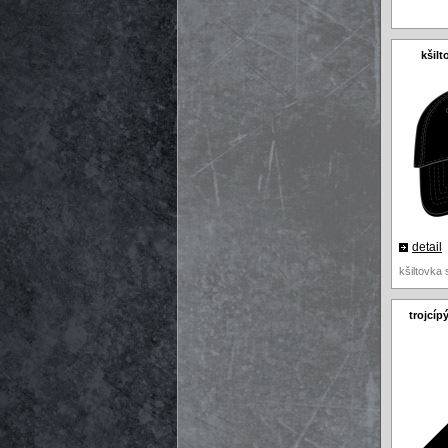
kšil
detail
kšiltovka
trojcíp