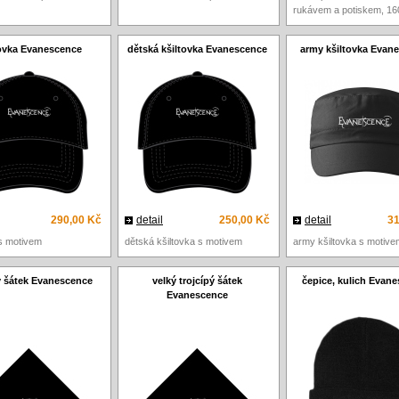
rukávem a potiskem, 16
tovka Evanescence
dětská kšiltovka Evanescence
army kšiltovka Evan
290,00 Kč
detail
250,00 Kč
detail
31
 s motivem
dětská kšiltovka s motivem
army kšiltovka s motive
ý šátek Evanescence
velký trojcípý šátek
čepice, kulich Evan
Evanescence