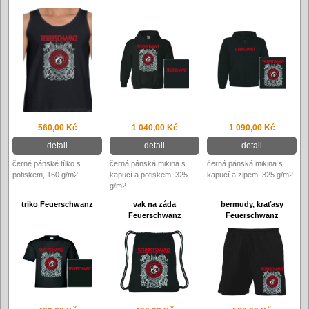
560,00 Kč
1 040,00 Kč
1 090,00 Kč
detail
detail
detail
černé pánské tílko s
černá pánská mikina s
černá pánská mikina s
potiskem, 160 g/m2
kapucí a potiskem, 325
kapucí a zipem, 325 g/m2
g/m2
triko Feuerschwanz
vak na záda
bermudy, kraťasy
Feuerschwanz
Feuerschwanz