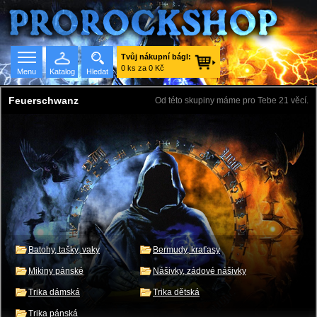
Tvůj nákupní bágl:
0 ks za 0 Kč
Menu
Katalog
Hledat
Feuerschwanz
Od této skupiny máme pro Tebe 21 věcí.
Seznam skupin
Batohy, tašky, vaky
Bermudy, kraťasy
Mikiny pánské
Nášivky, zádové nášivky
Trika dámská
Trika dětská
Trika pánská