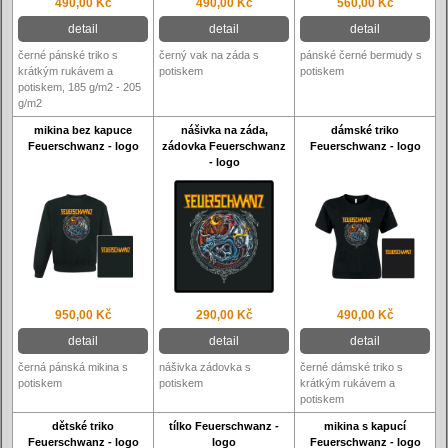
490,00 Kč
490,00 Kč
560,00 Kč
detail
detail
detail
černé pánské triko s
černý vak na záda s
pánské černé bermudy s
krátkým rukávem a
potiskem
potiskem
potiskem, 185 g/m2 - 205
g/m2
mikina bez kapuce
nášivka na záda,
dámské triko
Feuerschwanz - logo
zádovka Feuerschwanz
Feuerschwanz - logo
- logo
950,00 Kč
290,00 Kč
490,00 Kč
detail
detail
detail
černá pánská mikina s
nášivka zádovka s
černé dámské triko s
potiskem
potiskem
krátkým rukávem a
potiskem
dětské triko
tílko Feuerschwanz -
mikina s kapucí
Feuerschwanz - logo
logo
Feuerschwanz - logo