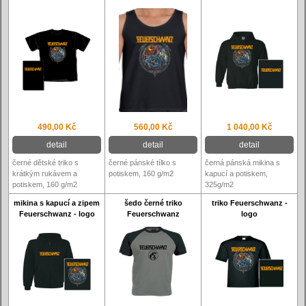
490,00 Kč
560,00 Kč
1 040,00 Kč
detail
detail
detail
černé dětské triko s
černé pánské tílko s
černá pánská mikina s
krátkým rukávem a
potiskem, 160 g/m2
kapucí a potiskem,
potiskem, 160 g/m2
325g/m2
mikina s kapucí a zipem
šedo černé triko
triko Feuerschwanz -
Feuerschwanz - logo
Feuerschwanz
logo