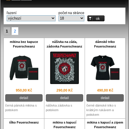
řazení
počet na stránce
1
2
mikina bez kapuce
nášivka na záda,
dámské triko
Feuerschwanz
zádovka Feuerschwanz
Feuerschwanz
950,00 Kč
290,00 Kč
490,00 Kč
detail
detail
detail
černá pánská mikina s
nášivka zádovka s
černé dámské triko s
potiskem
potiskem
krátkým rukávem a
potiskem
tílko Feuerschwanz
mikina s kapucí
mikina s kapucí a zipem
Feuerschwanz
Feuerschwanz