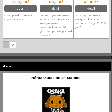
1 090,00 Kč
490,00 Kč
490,00 Kč
detail
detail
detail
černá pánská mikina s
Pánské raglánové triko v
černé pánské triko s
kapucí a zipem
šedo-černé kombinaci s
krátkým rukávem a
krátkým rukávem a
potiskem, 185 g/m2 - 205
potiskem. Gramáž 180
g/m2
g/m² pro optimální pevnost
a pohodlí.
1
2
Akce
nášivka Osaka Popstar - Skeledog