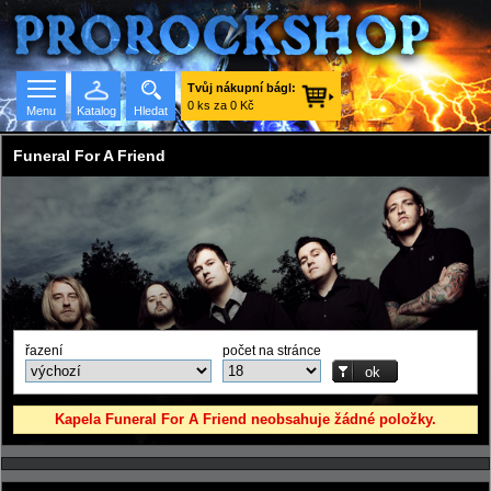
Tvůj nákupní bágl:
0 ks za 0 Kč
Menu
Katalog
Hledat
Funeral For A Friend
Seznam skupin
řazení
počet na stránce
Kapela Funeral For A Friend neobsahuje žádné položky.