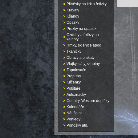
Přívěsky na krk a řetízky
Kravaty
Kšandy
Opasky
Přezky na opasek
Ozdoby a řetězy na
kalhoty
Hrnky, sklenice apod.
Tkaničky
Obrazy a plakáty
Vlajky státy, skupiny
Zapalovače
Propisky
Klíčenky
Polštáře
Autoznačky
Country, Western doplňky
Kalendáře
Náušnice
Pohledy
Ponožky atd.