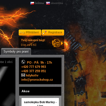
čeština
slovenčina
Přihlášení
Registrace
Tvůj nákupní bágl:
0 ks za 0 Kč
Symboly pro praní
be 1 věcí.
PO - PÁ 9h - 17h
+420 777 679 993
+420 377 259 051
kdykoliv
info@prorockshop.cz
Akce
samolepka Bob Marley -