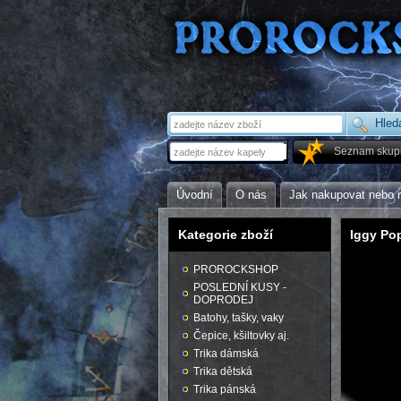
Seznam skup
Úvodní
O nás
Jak nakupovat nebo 
Kategorie zboží
Iggy Po
PROROCKSHOP
POSLEDNÍ KUSY -
DOPRODEJ
Batohy, tašky, vaky
Čepice, kšiltovky aj.
Trika dámská
Trika dětská
Trika pánská