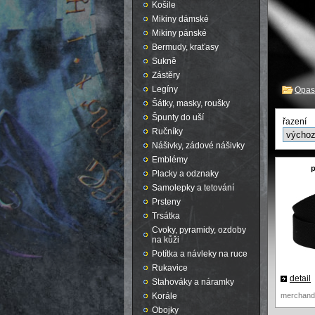
Košile
Mikiny dámské
Mikiny pánské
Bermudy, kraťasy
Sukně
Zástěry
Legíny
Opas
Šátky, masky, roušky
Špunty do uší
řazení
Ručníky
Nášivky, zádové nášivky
Emblémy
p
Placky a odznaky
Samolepky a tetování
Prsteny
Trsátka
Cvoky, pyramidy, ozdoby
na kůži
Potítka a návleky na ruce
Rukavice
detail
Stahováky a náramky
Korále
merchand
Obojky