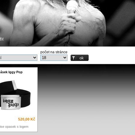
ky
počet na stránce
ásek Iggy Pop
520,00 Kč
ise opasek s logem