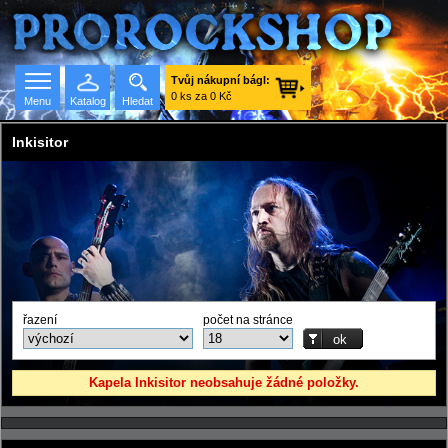
Tvůj nákupní bágl:
0 ks za 0 Kč
Menu
Katalog
Hledat
Inkisitor
Seznam skupin
řazení
počet na stránce
Kapela Inkisitor neobsahuje žádné položky.