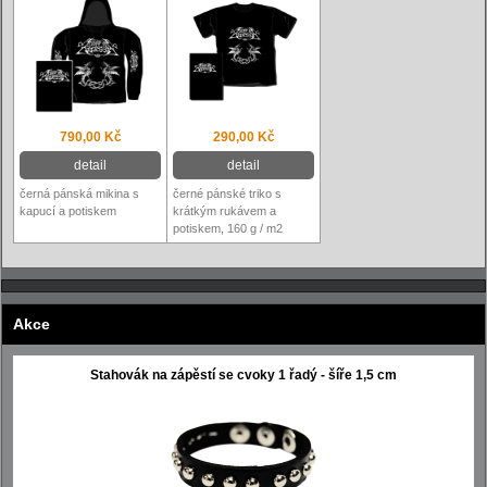
790,00 Kč
290,00 Kč
detail
detail
černá pánská mikina s
černé pánské triko s
kapucí a potiskem
krátkým rukávem a
potiskem, 160 g / m2
Akce
Stahovák na zápěstí se cvoky 1 řadý - šíře 1,5 cm