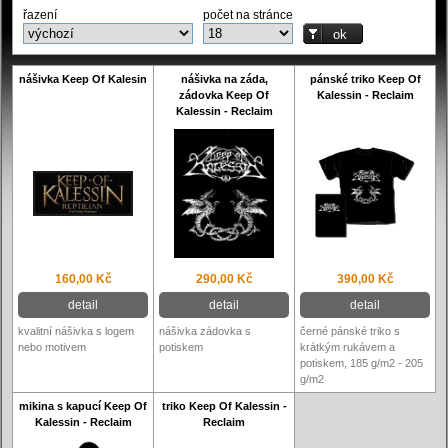
řazení
počet na stránce
nášivka Keep Of Kalesin
nášivka na záda,
pánské triko Keep Of
zádovka Keep Of
Kalessin - Reclaim
Kalessin - Reclaim
160,00 Kč
290,00 Kč
390,00 Kč
detail
detail
detail
kvalitní nášivka s logem
nášivka zádovka s
černé pánské triko s
nebo motivem
potiskem
krátkým rukávem a
potiskem, 185 g/m2 - 205
g/m2
mikina s kapucí Keep Of
triko Keep Of Kalessin -
Kalessin - Reclaim
Reclaim