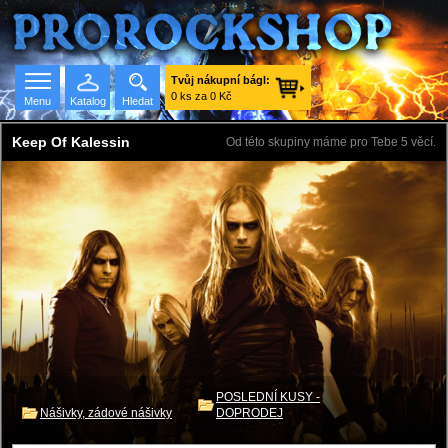
Tvůj nákupní bágl:
0 ks za 0 Kč
Menu
Katalog
Hledat
Keep Of Kalessin
Od této skupiny máme pro Tebe 5 věcí.
Seznam skupin
POSLEDNÍ KUSY -
Nášivky, zádové nášivky
DOPRODEJ