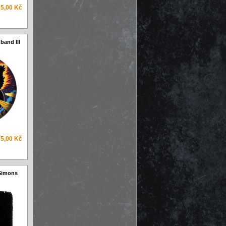
25,00 Kč
band III
25,00 Kč
 Simons