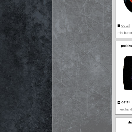
detail
mini butt
potítko
detail
merchandi
dá