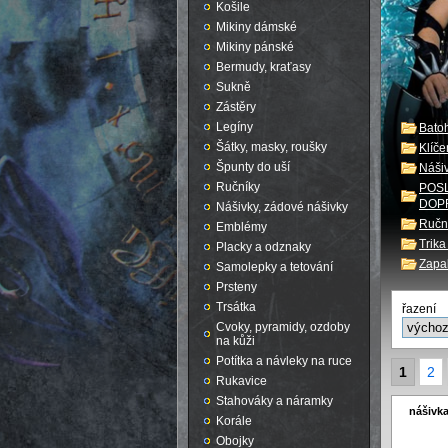
Košile
Mikiny dámské
Mikiny pánské
Bermudy, kraťasy
Sukně
Zástěry
Legíny
Batoh
Šátky, masky, roušky
Klíče
Špunty do uší
Nášiv
Ručníky
POSL
DOP
Nášivky, zádové nášivky
Ručn
Emblémy
Trik
Placky a odznaky
Zapa
Samolepky a tetování
Prsteny
Trsátka
řazení
Cvoky, pyramidy, ozdoby
na kůži
Potítka a návleky na ruce
1
2
Rukavice
Stahováky a náramky
nášivka
Korále
Obojky