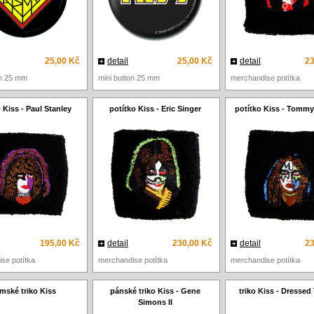
25,00 Kč
detail
25,00 Kč
detail
23
on 25 mm
mini button 25 mm
merchandise potítka
 Kiss - Paul Stanley
potítko Kiss - Eric Singer
potítko Kiss - Tommy
195,00 Kč
detail
230,00 Kč
detail
23
se potítka
merchandise potítka
merchandise potítka
mské triko Kiss
pánské triko Kiss - Gene
triko Kiss - Dressed 
Simons II