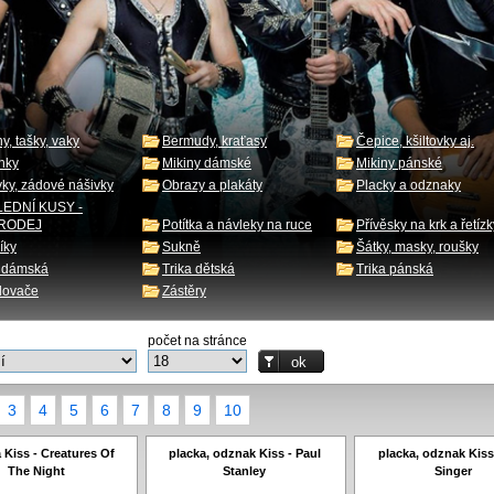
y, tašky, vaky
Bermudy, kraťasy
Čepice, kšiltovky aj.
nky
Mikiny dámské
Mikiny pánské
ky, zádové nášivky
Obrazy a plakáty
Placky a odznaky
EDNÍ KUSY -
RODEJ
Potítka a návleky na ruce
Přívěsky na krk a řetízk
íky
Sukně
Šátky, masky, roušky
a dámská
Trika dětská
Trika pánská
lovače
Zástěry
počet na stránce
3
4
5
6
7
8
9
10
 Kiss - Creatures Of
placka, odznak Kiss - Paul
placka, odznak Kiss 
The Night
Stanley
Singer