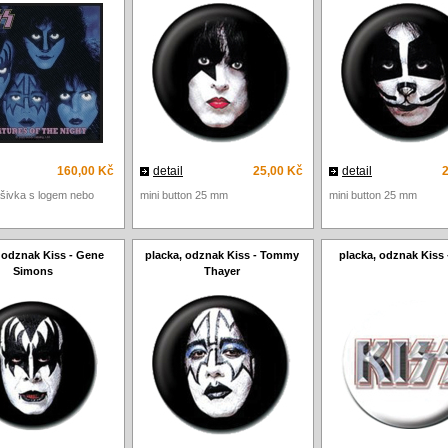
160,00 Kč
detail
25,00 Kč
detail
nášivka s logem nebo
mini button 25 mm
mini button 25 mm
 odznak Kiss - Gene
placka, odznak Kiss - Tommy
placka, odznak Kiss
Simons
Thayer