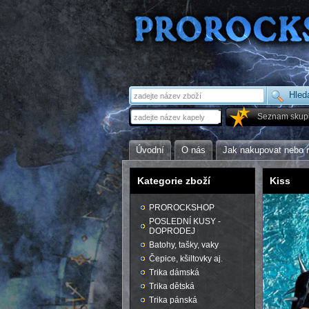
Seznam skup
Úvodní
O nás
Jak nakupovat nebo 
Kategorie zboží
Kiss
PROROCKSHOP
POSLEDNÍ KUSY -
DOPRODEJ
Batohy, tašky, vaky
Čepice, kšiltovky aj.
Trika dámská
Trika dětská
Trika pánská