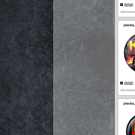
detail
mini butt
placka,
detail
mini butt
placka,