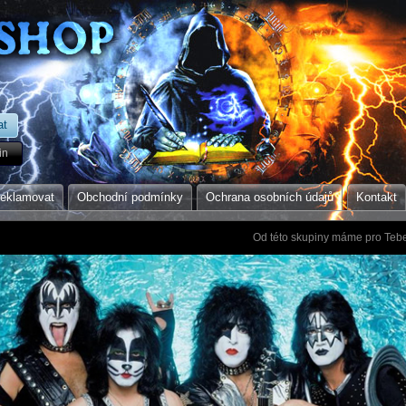
in
reklamovat
Obchodní podmínky
Ochrana osobních údajů
Kontakt
Od této skupiny máme pro Tebe