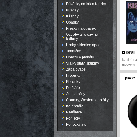
Přívěsky na krk a řetízky
Kravaty
Kšandy
Opasky
Přezky na opasek
Ozdoby a řetězy na
kalhoty
Hrnky, sklenice apod.
Tkaničky
detail
Obrazy a plakáty
kvalitní 
Vlajky státy, skupiny
motivem
Zapalovače
Propisky
placka,
Klíčenky
Polštáře
Autoznačky
Country, Western doplňky
Kalendáře
Náušnice
Pohledy
Ponožky atd.