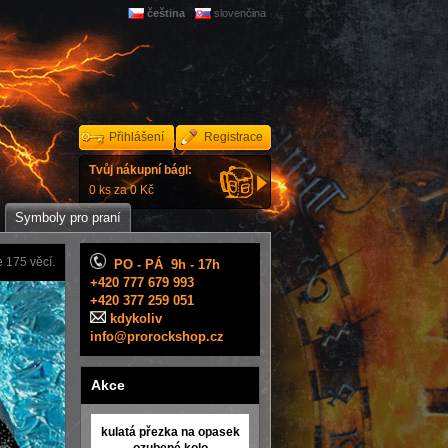
čeština
slovenčina
Přihlášení
Registrace
Tvůj nákupní bágl:
0 ks za 0 Kč
Symboly pro praní
 175 věcí.
PO - PÁ 9h - 17h
+420 777 679 993
+420 377 259 051
kdykoliv
info@prorockshop.cz
Akce
kulatá přezka na opasek