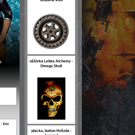
ozubené kolo
nášivka Lebka Alchemy -
y
Omega Skull
- Eric
placka, button Hvězda -