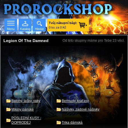
Tvůj nákupní bágl:
0 ks za 0 Kč
Menu
Katalog
Hledat
Legion Of The Damned
Od této skupiny máme pro Tebe 23 věcí.
Seznam skupin
Batohy, tašky, vaky
Bermudy, kraťasy
Mikiny pánské
Nášivky, zádové nášivky
POSLEDNÍ KUSY -
DOPRODEJ
Trika dámská