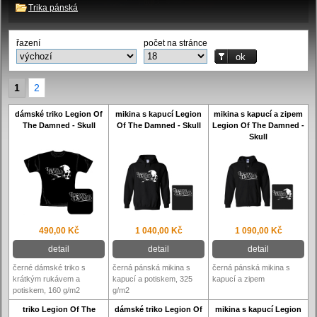
Trika pánská
řazení
počet na stránce
1
2
dámské triko Legion Of
mikina s kapucí Legion
mikina s kapucí a zipem
The Damned - Skull
Of The Damned - Skull
Legion Of The Damned -
Skull
490,00 Kč
1 040,00 Kč
1 090,00 Kč
detail
detail
detail
černé dámské triko s
černá pánská mikina s
černá pánská mikina s
krátkým rukávem a
kapucí a potiskem, 325
kapucí a zipem
potiskem, 160 g/m2
g/m2
triko Legion Of The
dámské triko Legion Of
mikina s kapucí Legion