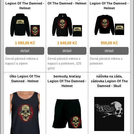
Legion Of The Damned -
Of The Damned - Helmet
Legion Of The Damned -
Helmet
Helmet
1 090,00 Kč
1 040,00 Kč
950,00 Kč
detail
detail
detail
černá pánská mikina s
černá pánská mikina s
černá pánská mikina s
kapucí a zipem
kapucí a potiskem, 325
potiskem
g/m2
tílko Legion Of The
bermudy, kraťasy
nášivka na záda,
Damned - Helmet
Legion Of The Damned -
zádovka Legion Of The
Helmet
Damned - Skull