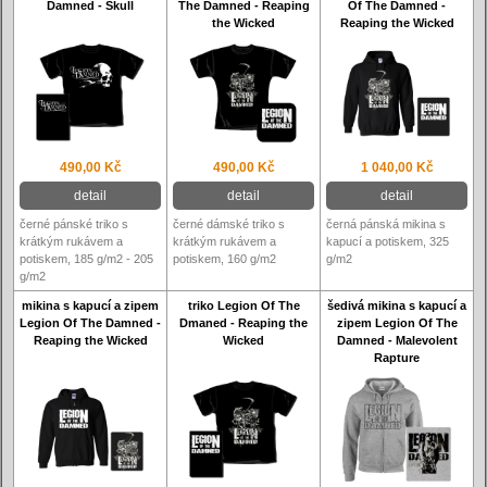
Damned - Skull
The Damned - Reaping
Of The Damned -
the Wicked
Reaping the Wicked
490,00 Kč
490,00 Kč
1 040,00 Kč
detail
detail
detail
černé pánské triko s
černé dámské triko s
černá pánská mikina s
krátkým rukávem a
krátkým rukávem a
kapucí a potiskem, 325
potiskem, 185 g/m2 - 205
potiskem, 160 g/m2
g/m2
g/m2
mikina s kapucí a zipem
triko Legion Of The
šedivá mikina s kapucí a
Legion Of The Damned -
Dmaned - Reaping the
zipem Legion Of The
Reaping the Wicked
Wicked
Damned - Malevolent
Rapture