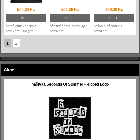
560,00 Kč
560,00 Kč
290,00 Kč
detail
detail
detail
černé pánské tílko s
pánské černé bermudy s
nášivka zádovka s
potiskem, 160 g/m2
potiskem
potiskem
1
2
Akce
nášivka Seconds Of Summer - Ripped Logo