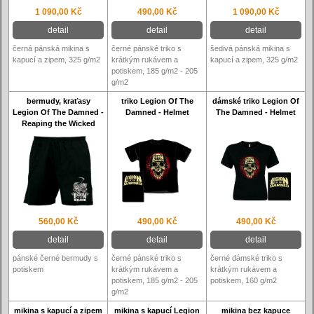
1 090,00 Kč
490,00 Kč
1 090,00 Kč
detail
detail
detail
černá pánská mikina s
černé pánské triko s
šedivá pánská mikina s
kapucí a zipem, 325 g/m2
krátkým rukávem a
kapucí a zipem, 325 g/m2
potiskem, 185 g/m2 - 205
g/m2
bermudy, kraťasy
triko Legion Of The
dámské triko Legion Of
Legion Of The Damned -
Damned - Helmet
The Damned - Helmet
Reaping the Wicked
560,00 Kč
490,00 Kč
490,00 Kč
detail
detail
detail
pánské černé bermudy s
černé pánské triko s
černé dámské triko s
potiskem
krátkým rukávem a
krátkým rukávem a
potiskem, 185 g/m2 - 205
potiskem, 160 g/m2
g/m2
mikina s kapucí a zipem
mikina s kapucí Legion
mikina bez kapuce