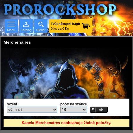
Tvůj nákupní bágl:
0 ks za 0 Kč
Menu
Katalog
Hledat
Merchenaires
Seznam skupin
řazení
počet na stránce
Kapela Merchenaires neobsahuje žádné položky.