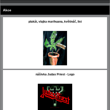
Akce
plakát, vlajka marihuana, květináč, list
nášivka Judas Priest - Logo