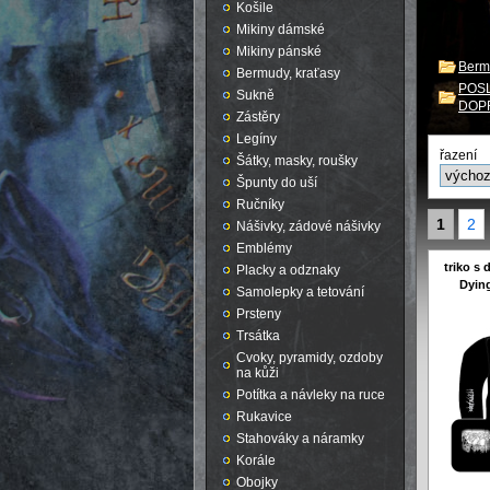
Košile
Mikiny dámské
Mikiny pánské
Berm
Bermudy, kraťasy
POSL
Sukně
DOP
Zástěry
Legíny
řazení
Šátky, masky, roušky
Špunty do uší
Ručníky
1
2
Nášivky, zádové nášivky
Emblémy
triko s
Placky a odznaky
Dying
Samolepky a tetování
Prsteny
Trsátka
Cvoky, pyramidy, ozdoby
na kůži
Potítka a návleky na ruce
Rukavice
Stahováky a náramky
Korále
Obojky