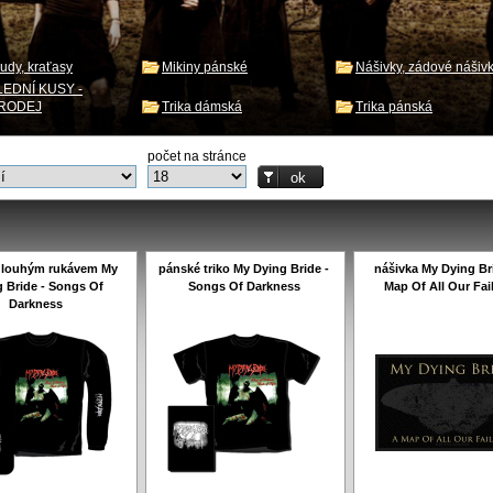
udy, kraťasy
Mikiny pánské
Nášivky, zádové nášiv
EDNÍ KUSY -
RODEJ
Trika dámská
Trika pánská
počet na stránce
 dlouhým rukávem My
pánské triko My Dying Bride -
nášivka My Dying Br
 Bride - Songs Of
Songs Of Darkness
Map Of All Our Fai
Darkness