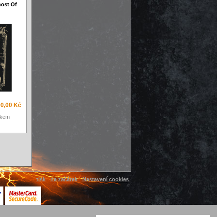
host Of
0,00 Kč
skem
tisk
na začátek
Nastavení cookies