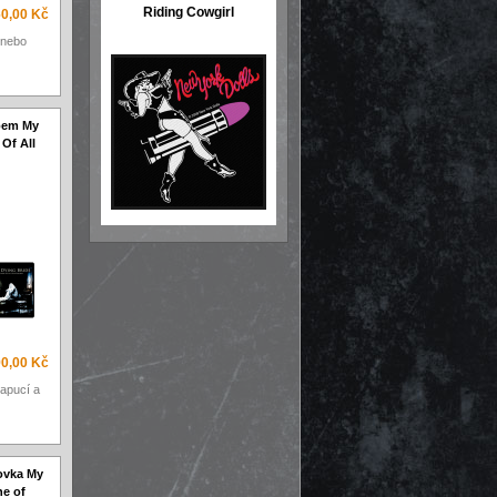
Riding Cowgirl
0,00 Kč
 nebo
ipem My
Of All
90,00 Kč
apucí a
ovka My
ne of