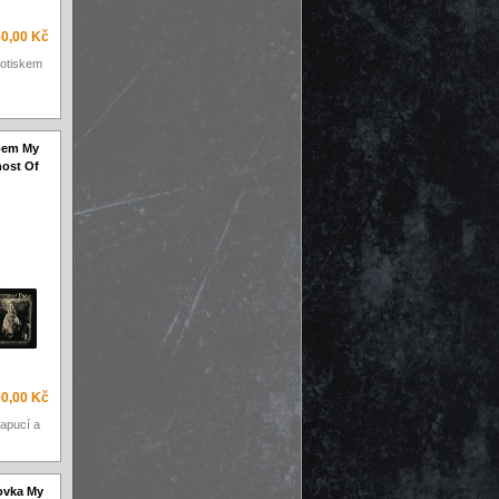
0,00 Kč
potiskem
ipem My
host Of
90,00 Kč
apucí a
ovka My