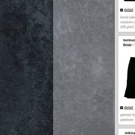
detail
černé pán
rukávem a
205 g/m2
bermud
Bride -
detail
pánské č
potiskem
mikina