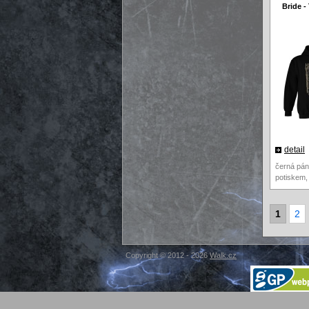
Bride -
detail
černá pán
potiskem,
1
2
Copyright © 2012 - 2026
Walk.cz