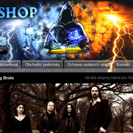
in
reklamovat
Obchodní podmínky
Ochrana osobních údajů
Kontakt
g Bride
Od této skupiny máme pro Teb