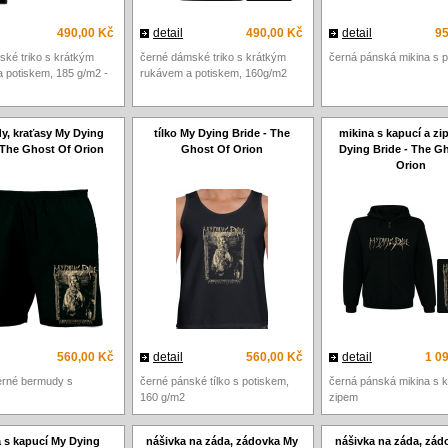
490,00 Kč
detail
490,00 Kč
detail
95
ské triko s krátkým
černé dámské triko s krátkým
černá pánská mikina s 
 potiskem, 185 g/m2 -
rukávem a potiskem, 160g/m2
y, kraťasy My Dying
tílko My Dying Bride - The
mikina s kapucí a z
 The Ghost Of Orion
Ghost Of Orion
Dying Bride - The G
Orion
560,00 Kč
detail
560,00 Kč
detail
1 0
erné bermudy s
černé pánské tílko s potiskem,
černá pánská mikina s k
160 g/m2
zipem
 s kapucí My Dying
nášivka na záda, zádovka My
nášivka na záda, zád