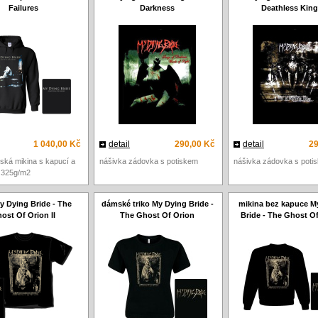
Failures
Darkness
Deathless King
1 040,00 Kč
detail
290,00 Kč
detail
29
ská mikina s kapucí a
nášivka zádovka s potiskem
nášivka zádovka s poti
 325g/m2
My Dying Bride - The
dámské triko My Dying Bride -
mikina bez kapuce M
ost Of Orion II
The Ghost Of Orion
Bride - The Ghost O