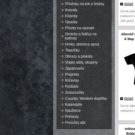
Přívěsky na krk a řetízky
detail
Kravaty
černé pán
Kšandy
rukávem a
195 g/m2
Opasky
Přezky na opasek
Ozdoby a řetězy na
dámské t
kalhoty
A Map 
Hrnky, sklenice apod.
Tkaničky
Obrazy a plakáty
Vlajky státy, skupiny
Zapalovače
Propisky
Klíčenky
Polštáře
Autoznačky
Country, Western doplňky
detail
Kalendáře
černé dám
Náušnice
rukávem 
Pohledy
Ponožky atd.
mikina
Bride