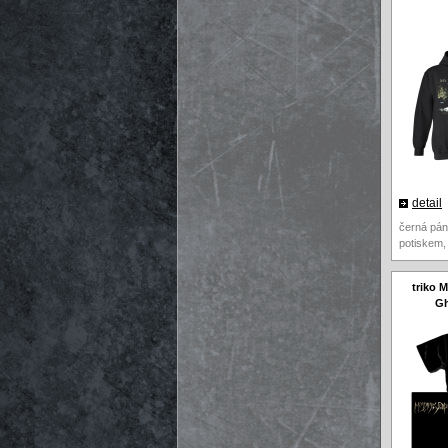
detail
černá pán
potiskem,
triko 
Gh