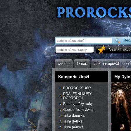
Seznam skup
Úvodní
O nás
Jak nakupovat nebo 
Kategorie zboží
My Dyin
PROROCKSHOP
POSLEDNÍ KUSY -
DOPRODEJ
Batohy, tašky, vaky
Čepice, kšiltovky aj.
Trika dámská
Trika dětská
Trika pánská