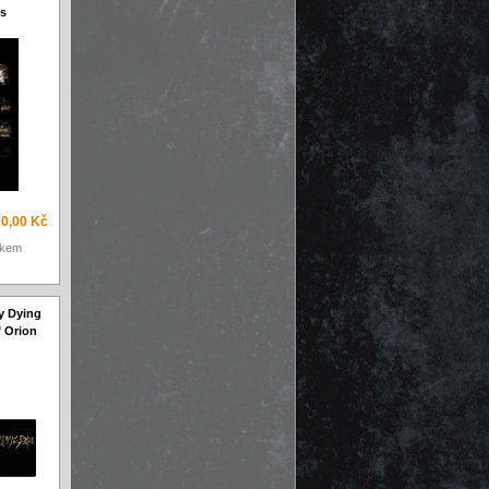
s
0,00 Kč
skem
y Dying
f Orion