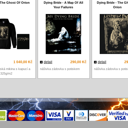
 The Ghost Of Orion
Dying Bride - A Map Of All
Dying Bride - The G
Your Failures
Orion
1 040,00 Kč
detail
290,00 Kč
detail
29
ská mikina s kapucí a
nášivka zádovka s potiskem
nášivka zádovka s poti
 325g/m2