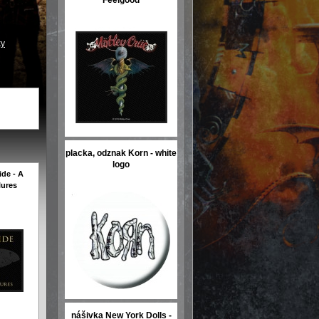
Feelgood
ky
placka, odznak Korn - white
logo
ide - A
lures
nášivka New York Dolls -