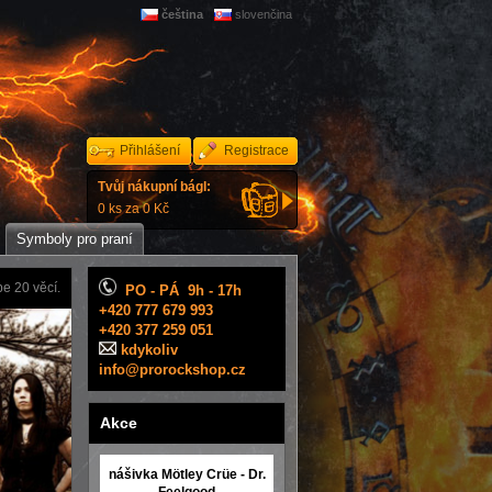
čeština
slovenčina
Přihlášení
Registrace
Tvůj nákupní bágl:
0 ks za 0 Kč
Symboly pro praní
e 20 věcí.
PO - PÁ 9h - 17h
+420 777 679 993
+420 377 259 051
kdykoliv
info@prorockshop.cz
Akce
nášivka Mötley Crüe - Dr.