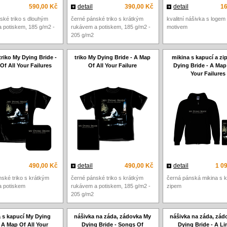
590,00 Kč
detail
390,00 Kč
detail
16
ské triko s dlouhým
černé pánské triko s krátkým
kvalitní nášivka s logem
 potiskem, 185 g/m2 -
rukávem a potiskem, 185 g/m2 -
motivem
205 g/m2
riko My Dying Bride -
triko My Dying Bride - A Map
mikina s kapucí a z
Of All Your Failures
Of All Your Failure
Dying Bride - A Map 
Your Failures
490,00 Kč
detail
490,00 Kč
detail
1 0
ské triko s krátkým
černé pánské triko s krátkým
černá pánská mikina s k
a potiskem
rukávem a potiskem, 185 g/m2 -
zipem
205 g/m2
 s kapucí My Dying
nášivka na záda, zádovka My
nášivka na záda, zád
 A Map Of All Your
Dying Bride - Songs Of
Dying Bride - A Li