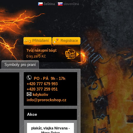
čeština
slovenčina
Přihlášení
Registrace
Tvůj nákupní bágl:
0 ks za 0 Kč
Symboly pro praní
PO - PÁ 9h - 17h
+420 777 679 993
+420 377 259 051
kdykoliv
info@prorockshop.cz
Akce
plakát, vlajka Nirvana -