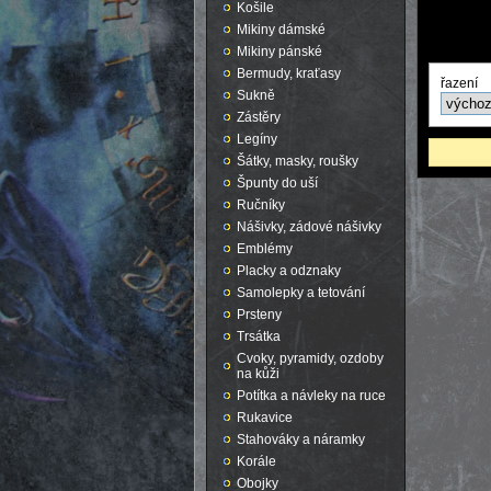
Košile
Mikiny dámské
Mikiny pánské
Bermudy, kraťasy
řazení
Sukně
Zástěry
Legíny
Šátky, masky, roušky
Špunty do uší
Ručníky
Nášivky, zádové nášivky
Emblémy
Placky a odznaky
Samolepky a tetování
Prsteny
Trsátka
Cvoky, pyramidy, ozdoby
na kůži
Potítka a návleky na ruce
Rukavice
Stahováky a náramky
Korále
Obojky