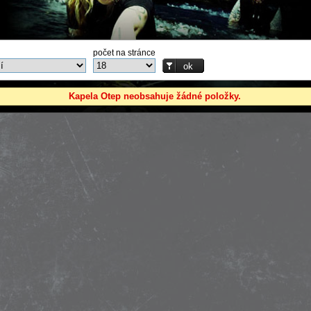
počet na stránce
Kapela Otep neobsahuje žádné položky.