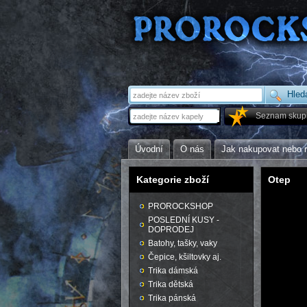
Seznam skup
Úvodní
O nás
Jak nakupovat nebo 
Kategorie zboží
Otep
PROROCKSHOP
POSLEDNÍ KUSY -
DOPRODEJ
Batohy, tašky, vaky
Čepice, kšiltovky aj.
Trika dámská
Trika dětská
Trika pánská