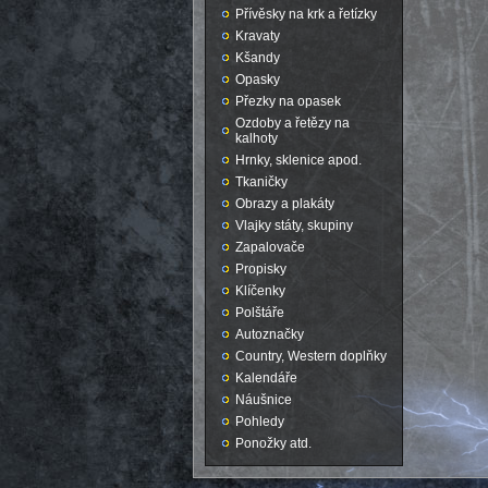
Přívěsky na krk a řetízky
Kravaty
Kšandy
Opasky
Přezky na opasek
Ozdoby a řetězy na
kalhoty
Hrnky, sklenice apod.
Tkaničky
Obrazy a plakáty
Vlajky státy, skupiny
Zapalovače
Propisky
Klíčenky
Polštáře
Autoznačky
Country, Western doplňky
Kalendáře
Náušnice
Pohledy
Ponožky atd.