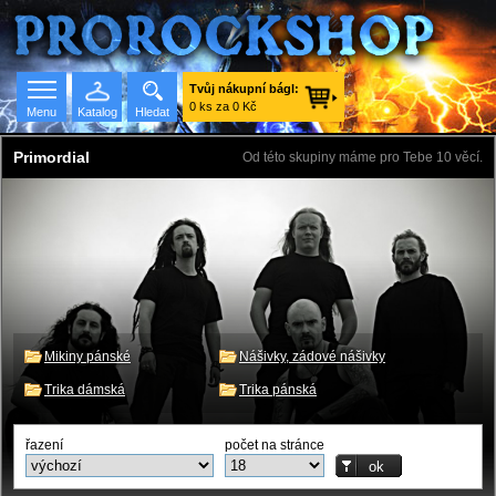
Tvůj nákupní bágl:
0 ks za 0 Kč
Menu
Katalog
Hledat
Primordial
Od této skupiny máme pro Tebe 10 věcí.
Seznam skupin
Mikiny pánské
Nášivky, zádové nášivky
Trika dámská
Trika pánská
řazení
počet na stránce