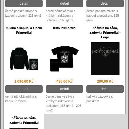
detail
detail
detail
černá pánská mikina s
černé dámské triko s
černá pánská mikina s
kapucí a zipem, 325 g/m2
krátkým rukávem a
kapucí a potiskem, 325
potiskem, 160 g/m2
g/m2
mikina s kapucí a zipem
triko Primordial
nášivka na záda,
Primordial
zádovka Primordial -
Logo
1 090,00 Kč
490,00 Kč
290,00 Kč
detail
detail
detail
černá pánská mikina s
černé pánské triko s
nášivka zádovka s
kapucí a zipem
krátkým rukávem a
potiskem
potiskem, 185 g/m2 - 205
g/m2
nášivka na záda,
zádovka Primordial