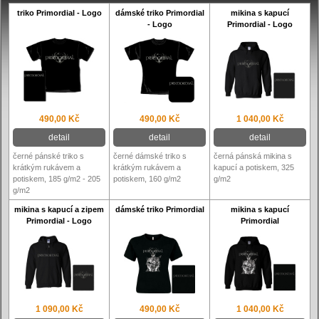
triko Primordial - Logo
dámské triko Primordial
mikina s kapucí
- Logo
Primordial - Logo
490,00 Kč
490,00 Kč
1 040,00 Kč
detail
detail
detail
černé pánské triko s
černé dámské triko s
černá pánská mikina s
krátkým rukávem a
krátkým rukávem a
kapucí a potiskem, 325
potiskem, 185 g/m2 - 205
potiskem, 160 g/m2
g/m2
g/m2
mikina s kapucí a zipem
dámské triko Primordial
mikina s kapucí
Primordial - Logo
Primordial
1 090,00 Kč
490,00 Kč
1 040,00 Kč