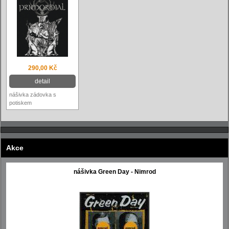
290,00 Kč
detail
nášivka zádovka s
potiskem
Akce
nášivka Green Day - Nimrod