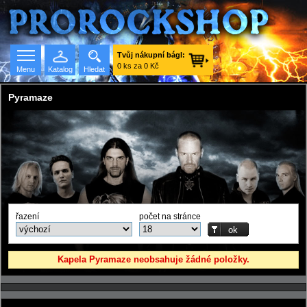
Tvůj nákupní bágl:
0 ks za 0 Kč
Menu
Katalog
Hledat
Pyramaze
Seznam skupin
řazení
počet na stránce
Kapela Pyramaze neobsahuje žádné položky.