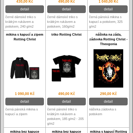
430,00 Kč
490,00 Kč
1 040,00 Kč
detail
detail
detail
černé dámské triko s
černé dámské triko s
černá pánská mikina s
krátkým rukávem a
krátkým rukávem a
kapucí a potiskem, 325
potiskem, 240 g/m2
potiskem, 160g/m2
g/m2
mikina s kapucí a zipem
triko Rotting Christ
nášivka na záda,
Rotting Christ
zádovka Rotting Christ -
Theogonia
1 090,00 Kč
490,00 Kč
290,00 Kč
detail
detail
detail
černá pánská mikina s
černé pánské triko s
nášivka zádovka s
kapucí a zipem
krátkým rukávem a
potiskem
potiskem, 185 g/m2 - 205
g/m2
mikina bez kapuce
mikina bez kapuce
mikina s kapucí Rotting