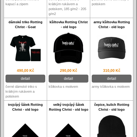
kapucí a zipem
krátkým rukávem a
potiskem
potiskem, 185 g/m2 - 205
g/m2
dámské triko Rotting
kšiltovka Rotting Christ
army kšiltovka Rotting
Christ - Goat
- old logo
Christ - old logo
490,00 Kč
290,00 Kč
310,00 Kč
detail
detail
detail
černé dámské triko s
kšiltovka s motivem
army kšiltovka s motivem
krátkým rukávem a
potiskem
trojcípý šátek Rotting
velký trojcípý šátek
čepice, kulich Rotting
Christ - old logo
Rotting Christ - old logo
Christ - old logo