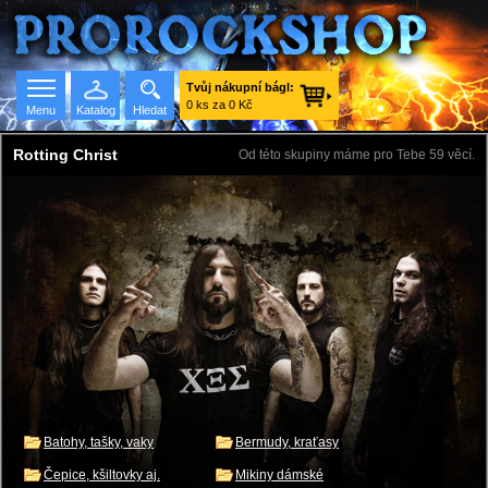
Tvůj nákupní bágl:
0 ks za 0 Kč
Menu
Katalog
Hledat
Rotting Christ
Od této skupiny máme pro Tebe 59 věcí.
Seznam skupin
Batohy, tašky, vaky
Bermudy, kraťasy
Čepice, kšiltovky aj.
Mikiny dámské