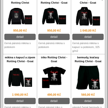
Rotting Christ
Rotting Christ - Goat
Christ - Goat
950,00 Kč
950,00 Kč
1 040,00 Kč
detail
detail
detail
černá pánská mikina s
černá pánská mikina s
černá pánská mikina s
potiskem
potiskem
kapucí a potiskem, 325
g/m2
mikina s kapucí a zipem
triko Rotting Christ -
bermudy, kraťasy
Rotting Christ - Goat
Goat
Rotting Christ - Goat
1 090,00 Kč
490,00 Kč
560,00 Kč
detail
detail
detail
černá pánská mikina s
černé pánské triko s
pánské černé bermudy s