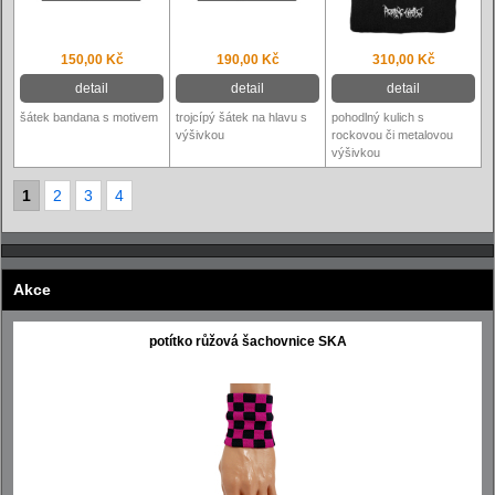
150,00 Kč
190,00 Kč
310,00 Kč
detail
detail
detail
šátek bandana s motivem
trojcípý šátek na hlavu s
pohodlný kulich s
výšivkou
rockovou či metalovou
výšivkou
1
2
3
4
Akce
potítko růžová šachovnice SKA