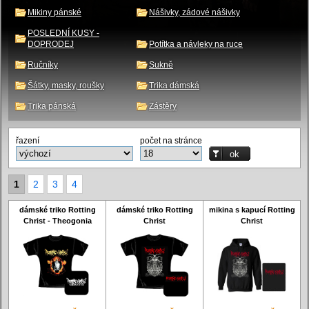
Mikiny pánské
Nášivky, zádové nášivky
POSLEDNÍ KUSY -
DOPRODEJ
Potítka a návleky na ruce
Ručníky
Sukně
Šátky, masky, roušky
Trika dámská
Trika pánská
Zástěry
řazení
počet na stránce
1
2
3
4
dámské triko Rotting
dámské triko Rotting
mikina s kapucí Rotting
Christ - Theogonia
Christ
Christ