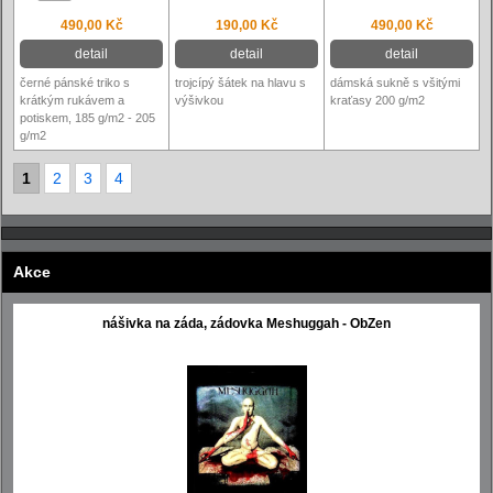
490,00 Kč
190,00 Kč
490,00 Kč
detail
detail
detail
černé pánské triko s
trojcípý šátek na hlavu s
dámská sukně s všitými
krátkým rukávem a
výšivkou
kraťasy 200 g/m2
potiskem, 185 g/m2 - 205
g/m2
1
2
3
4
Akce
nášivka na záda, zádovka Meshuggah - ObZen