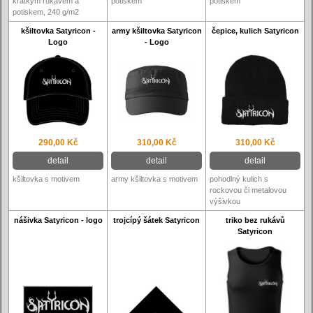
krátkým rukávem a
potiskem
potiskem
potiskem, 240 g/m2
kšiltovka Satyricon -
army kšiltovka Satyricon
čepice, kulich Satyricon
Logo
- Logo
290,00 Kč
310,00 Kč
310,00 Kč
detail
detail
detail
kšiltovka s motivem
army kšiltovka s motivem
pohodlný kulich s
rockovou či metalovou
výšivkou
nášivka Satyricon - logo
trojcípý šátek Satyricon
triko bez rukávů
Satyricon