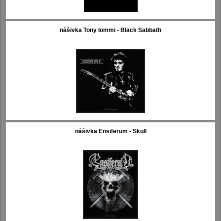
nášivka Tony Iommi - Black Sabbath
nášivka Ensiferum - Skull