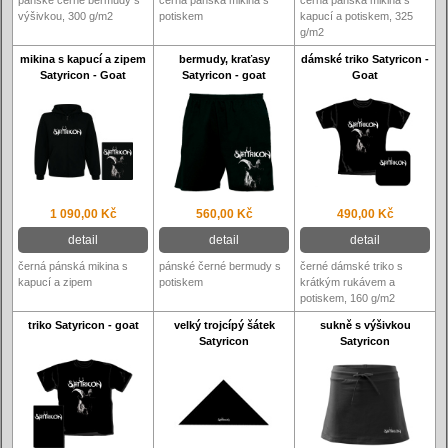
výšivkou, 300 g/m2
potiskem
kapucí a potiskem, 325
g/m2
mikina s kapucí a zipem
bermudy, kraťasy
dámské triko Satyricon -
Satyricon - Goat
Satyricon - goat
Goat
1 090,00 Kč
560,00 Kč
490,00 Kč
detail
detail
detail
černá pánská mikina s
pánské černé bermudy s
černé dámské triko s
kapucí a zipem
potiskem
krátkým rukávem a
potiskem, 160 g/m2
triko Satyricon - goat
velký trojcípý šátek
sukně s výšivkou
Satyricon
Satyricon