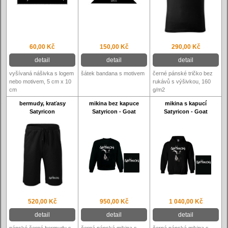
60,00 Kč
150,00 Kč
290,00 Kč
detail
detail
detail
vyšívaná nášivka s logem
šátek bandana s motivem
černé pánské tričko bez
nebo motivem, 5 cm x 10
rukávů s výšivkou, 160
cm
g/m2
bermudy, kraťasy
mikina bez kapuce
mikina s kapucí
Satyricon
Satyricon - Goat
Satyricon - Goat
520,00 Kč
950,00 Kč
1 040,00 Kč
detail
detail
detail
pánské černé bermudy s
černá pánská mikina s
černá pánská mikina s