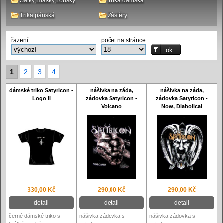
Šátky, masky, roušky
Trika dámská
Trika pánská
Zástěry
řazení
počet na stránce
1
2
3
4
dámské triko Satyricon -
nášivka na záda,
nášivka na záda,
Logo II
zádovka Satyricon -
zádovka Satyricon -
Volcano
Now, Diabolical
330,00 Kč
290,00 Kč
290,00 Kč
detail
detail
detail
černé dámské triko s
nášivka zádovka s
nášivka zádovka s