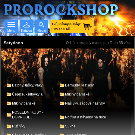
Tvůj nákupní bágl:
0 ks za 0 Kč
Menu
Katalog
Hledat
Satyricon
Od této skupiny máme pro Tebe 55 věcí.
Seznam skupin
Batohy, tašky, vaky
Bermudy, kraťasy
Čepice, kšiltovky aj.
Mikiny dámské
Mikiny pánské
Nášivky, zádové nášivky
POSLEDNÍ KUSY -
DOPRODEJ
Potítka a návleky na ruce
Ručníky
Sukně