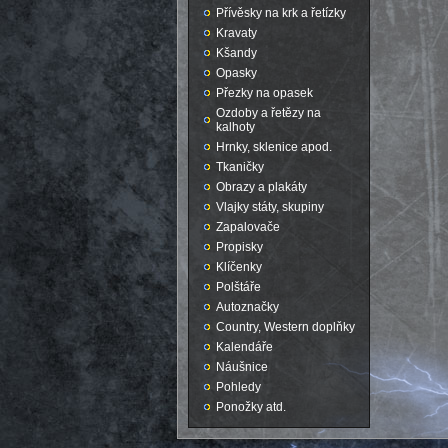
Přívěsky na krk a řetízky
Kravaty
Kšandy
Opasky
Přezky na opasek
Ozdoby a řetězy na
kalhoty
Hrnky, sklenice apod.
Tkaničky
Obrazy a plakáty
Vlajky státy, skupiny
Zapalovače
Propisky
Klíčenky
Polštáře
Autoznačky
Country, Western doplňky
Kalendáře
Náušnice
Pohledy
Ponožky atd.