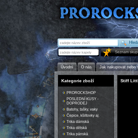
Seznam skup
Úvodní
O nás
Jak nakupovat nebo 
Kategorie zboží
Stiff Lit
PROROCKSHOP
POSLEDNÍ KUSY -
DOPRODEJ
Batohy, tašky, vaky
Čepice, kšiltovky aj.
Trika dámská
Trika dětská
Trika pánská