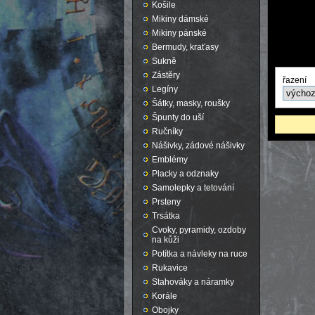
Košile
Mikiny dámské
Mikiny pánské
Bermudy, kraťasy
Sukně
Zástěry
řazení
Legíny
Šátky, masky, roušky
Špunty do uší
Ručníky
Nášivky, zádové nášivky
Emblémy
Placky a odznaky
Samolepky a tetování
Prsteny
Trsátka
Cvoky, pyramidy, ozdoby
na kůži
Potítka a návleky na ruce
Rukavice
Stahováky a náramky
Korále
Obojky