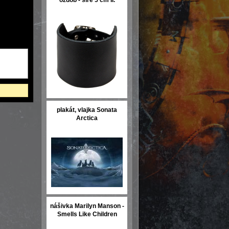
ozdob - šíře 5 cm II.
plakát, vlajka Sonata
Arctica
nášivka Marilyn Manson -
Smells Like Children