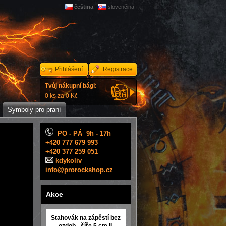
čeština
slovenčina
Přihlášení
Registrace
Tvůj nákupní bágl:
0 ks za 0 Kč
Symboly pro praní
PO - PÁ 9h - 17h
+420 777 679 993
+420 377 259 051
kdykoliv
info@prorockshop.cz
Akce
Stahovák na zápěstí bez