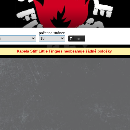
počet na stránce
Kapela Stiff Little Fingers neobsahuje žádné položky.