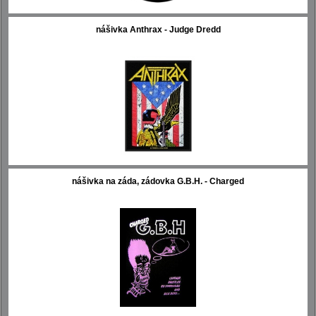
nášivka Anthrax - Judge Dredd
nášivka na záda, zádovka G.B.H. - Charged