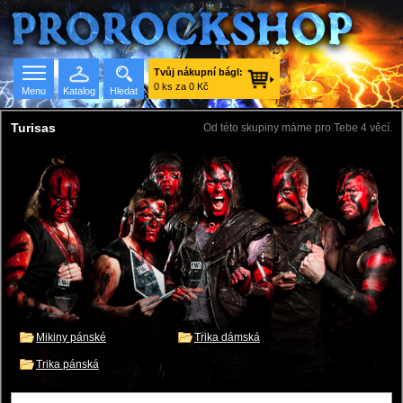
Tvůj nákupní bágl:
0 ks za 0 Kč
Menu
Katalog
Hledat
Turisas
Od této skupiny máme pro Tebe 4 věcí.
Seznam skupin
Mikiny pánské
Trika dámská
Trika pánská