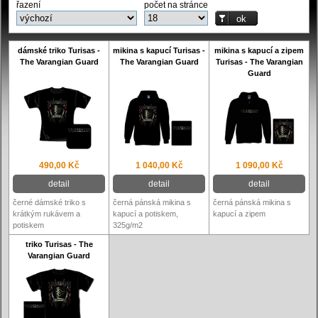
řazení
počet na stránce
dámské triko Turisas -
mikina s kapucí Turisas -
mikina s kapucí a zipem
The Varangian Guard
The Varangian Guard
Turisas - The Varangian
Guard
490,00 Kč
1 040,00 Kč
1 090,00 Kč
detail
detail
detail
černé dámské triko s
černá pánská mikina s
černá pánská mikina s
krátkým rukávem a
kapucí a potiskem,
kapucí a zipem
potiskem
325g/m2
triko Turisas - The
Varangian Guard