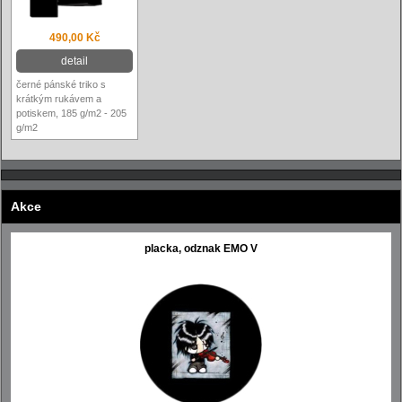
490,00 Kč
detail
černé pánské triko s
krátkým rukávem a
potiskem, 185 g/m2 - 205
g/m2
Akce
placka, odznak EMO V