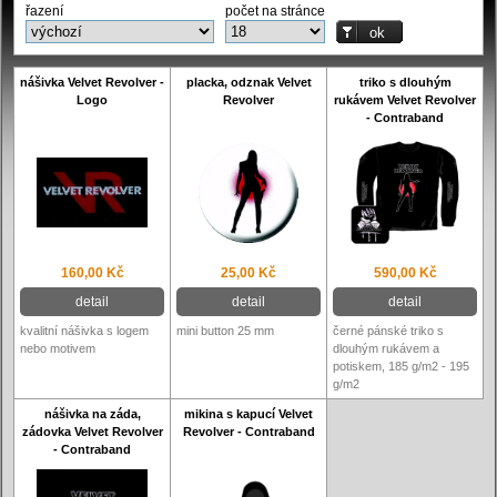
řazení
počet na stránce
nášivka Velvet Revolver -
placka, odznak Velvet
triko s dlouhým
Logo
Revolver
rukávem Velvet Revolver
- Contraband
160,00 Kč
25,00 Kč
590,00 Kč
detail
detail
detail
kvalitní nášivka s logem
mini button 25 mm
černé pánské triko s
nebo motivem
dlouhým rukávem a
potiskem, 185 g/m2 - 195
g/m2
nášivka na záda,
mikina s kapucí Velvet
zádovka Velvet Revolver
Revolver - Contraband
- Contraband