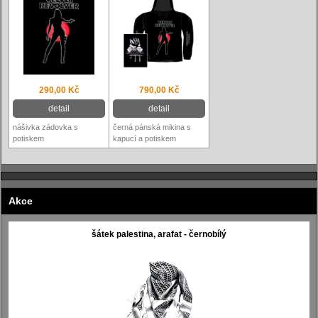
290,00 Kč
790,00 Kč
detail
detail
nášivka zádovka s
černá pánská mikina s
potiskem
kapucí a potiskem
Akce
šátek palestina, arafat - černobílý