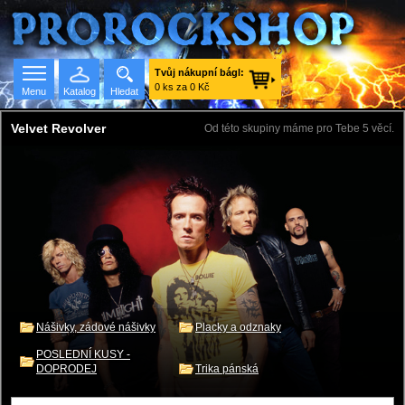
Tvůj nákupní bágl:
0 ks za 0 Kč
Menu
Katalog
Hledat
Velvet Revolver
Od této skupiny máme pro Tebe 5 věcí.
Seznam skupin
Nášivky, zádové nášivky
Placky a odznaky
POSLEDNÍ KUSY -
DOPRODEJ
Trika pánská