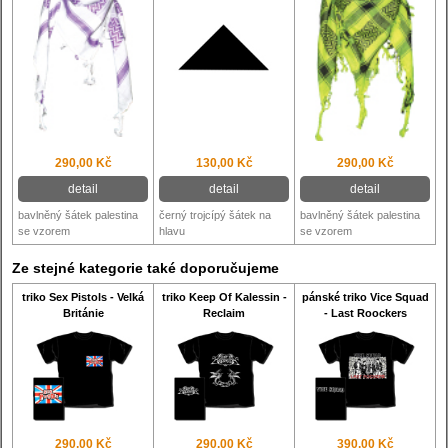
290,00 Kč
130,00 Kč
290,00 Kč
detail
detail
detail
bavlněný šátek palestina
černý trojcípý šátek na
bavlněný šátek palestina
se vzorem
hlavu
se vzorem
Ze stejné kategorie také doporučujeme
triko Sex Pistols - Velká
triko Keep Of Kalessin -
pánské triko Vice Squad
Británie
Reclaim
- Last Roockers
290,00 Kč
290,00 Kč
390,00 Kč