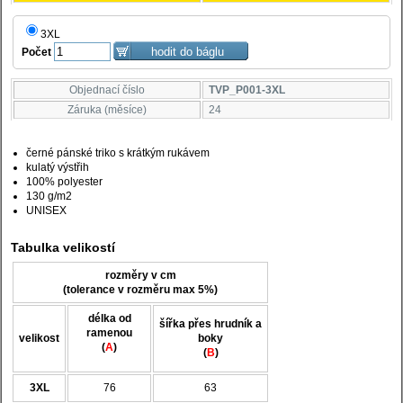
3XL
Počet
Objednací číslo
TVP_P001-3XL
Záruka (měsíce)
24
černé pánské triko s krátkým rukávem
kulatý výstřih
100% polyester
130 g/m2
UNISEX
Tabulka velikostí
rozměry v cm
(tolerance v rozměru max 5%)
délka od
šířka přes hrudník a
ramenou
velikost
boky
(
A
)
(
B
)
3XL
76
63