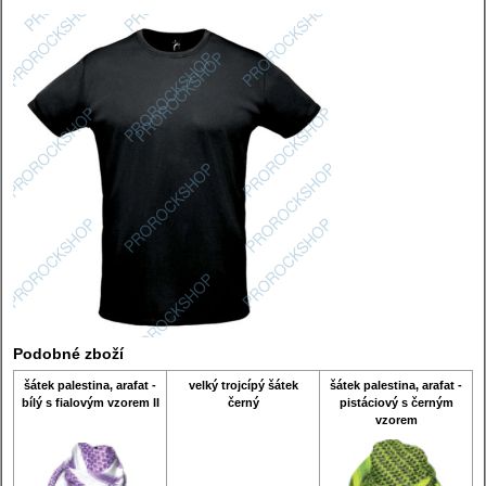
Podobné zboží
šátek palestina, arafat -
velký trojcípý šátek
šátek palestina, arafat -
bílý s fialovým vzorem II
černý
pistáciový s černým
vzorem