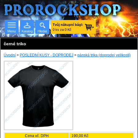
Tvůj nákupní bágl:
0 ks za 0 Kč
Menu
Katalog
Hledat
černé triko
Úvodní
>
POSLEDNÍ KUSY - DOPRODEJ
>
pánská trika (doprodej velikostí)
Seznam skupin
Cena vč. DPH
190,00 Kč