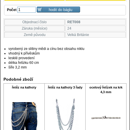
Počet
Objednací číslo
RET008
Záruka (měsíce)
24
Země původu
Velká Británie
vyrobený ze slitiny mědi a cínu bez obsahu niklu
vhodný k přívěskům
lesklé provedení
délka řetízku 60 cm
šíře 3,2 mm
Podobné zboží
řetěz na kalhoty
řetěz na kalhoty 3 řady
ocelový řetízek na krk
4,3 mm