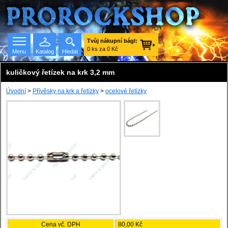
Tvůj nákupní bágl:
0 ks za 0 Kč
Menu
Katalog
Hledat
kuličkový řetízek na krk 3,2 mm
Úvodní
>
Přívěsky na krk a řetízky
>
ocelové řetízky
Seznam skupin
Cena vč. DPH
80,00 Kč