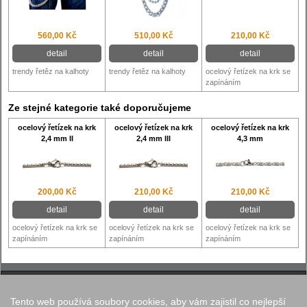
560,00 Kč
510,00 Kč
210,00 Kč
detail
detail
detail
trendy řetěz na kalhoty
trendy řetěz na kalhoty
ocelový řetízek na krk se
zapínáním
Ze stejné kategorie také doporučujeme
ocelový řetízek na krk
ocelový řetízek na krk
ocelový řetízek na krk
2,4 mm II
2,4 mm III
4,3 mm
200,00 Kč
210,00 Kč
210,00 Kč
detail
detail
detail
ocelový řetízek na krk se
ocelový řetízek na krk se
ocelový řetízek na krk se
zapínáním
zapínáním
zapínáním
Tento web používá soubory cookies, aby vám zajistil co nejlepší
Nastavení cookies