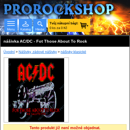
Tvůj nákupní bágl:
0 ks za 0 Kč
Menu
Katalog
Hledat
nášivka AC/DC - Fot Those About To Rock
Úvodní
>
Nášivky, zádové nášivky
>
nášivky klasické
Seznam skupin
Tento produkt již není možné objednat.