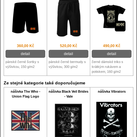
360,00 Kč
520,00 Kč
490,00 Kč
detail
detail
detail
pánské černé šortky s
pánské černé bermudy s
černé dámské triko s
výšivkou, 150 g/m2
výšivkou, 300 g/m2
krátkým rukávem a
potiskem, 160 g/m2
Ze stejné kategorie také doporučujeme
nášivka The Who -
nášivka Black Veil Brides
nášivka Vibrators
Union Flag Logo
- Vale