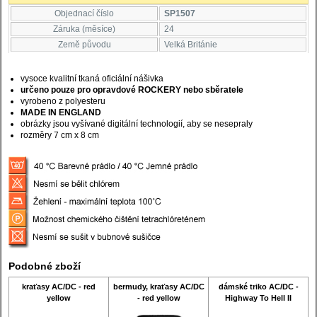
Objednací číslo
SP1507
Záruka (měsíce)
24
Země původu
Velká Británie
vysoce kvalitní tkaná oficiální nášivka
určeno pouze pro opravdové ROCKERY nebo sběratele
vyrobeno z polyesteru
MADE IN ENGLAND
obrázky jsou vyšívané digitální technologií, aby se nesepraly
rozměry 7 cm x 8 cm
Podobné zboží
kraťasy AC/DC - red
bermudy, kraťasy AC/DC
dámské triko AC/DC -
yellow
- red yellow
Highway To Hell II