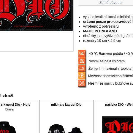
Země původu
vysoce kvalitní tkaná oficiální 
určeno pouze pro opravdové
vyrobeno z polyesteru
MADE IN ENGLAND
obrázky jsou vyšívané digitální
rozměry 10 cm x 5,5 cm
 zboží
 s kapucí Dio - Holy
mikina s kapucí Dio
nášivka DIO - We
Driver