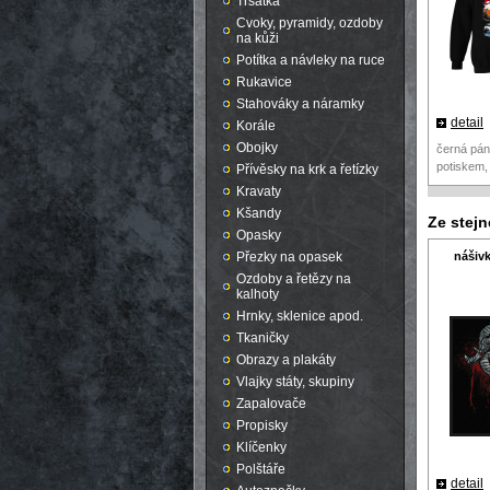
Trsátka
Cvoky, pyramidy, ozdoby
na kůži
Potítka a návleky na ruce
Rukavice
Stahováky a náramky
detail
Korále
Obojky
černá pán
potiskem,
Přívěsky na krk a řetízky
Kravaty
Kšandy
Ze stej
Opasky
nášivk
Přezky na opasek
Ozdoby a řetězy na
kalhoty
Hrnky, sklenice apod.
Tkaničky
Obrazy a plakáty
Vlajky státy, skupiny
Zapalovače
Propisky
Klíčenky
Polštáře
detail