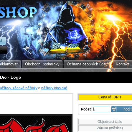
in
reklamovat
Obchodní podmínky
Ochrana osobních údajů
Kontakt
 Dio - Logo
Nášivky, zádové nášivky
>
nášivky klasické
Cena vč. DPH
Počet
Objednací číslo
Záruka (měsíce)