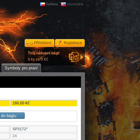
čeština
slovenčina
Přihlášení
Registrace
Tvůj nákupní bágl:
0 ks za 0 Kč
Symboly pro praní
160,00 Kč
SP3172*
24