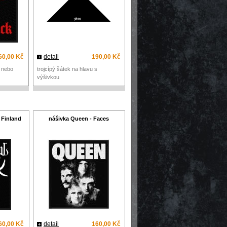
60,00 Kč
detail
190,00 Kč
m nebo
trojcípý šátek na hlavu s
výšivkou
 Finland
nášivka Queen - Faces
60,00 Kč
detail
160,00 Kč