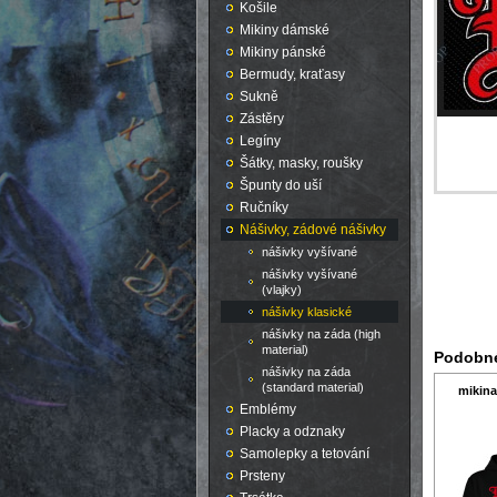
Košile
Mikiny dámské
Mikiny pánské
Bermudy, kraťasy
Sukně
Zástěry
Legíny
Šátky, masky, roušky
Špunty do uší
Ručníky
Nášivky, zádové nášivky
nášivky vyšívané
nášivky vyšívané
(vlajky)
nášivky klasické
nášivky na záda (high
material)
Podobné
nášivky na záda
(standard material)
mikina
Emblémy
Placky a odznaky
Samolepky a tetování
Prsteny