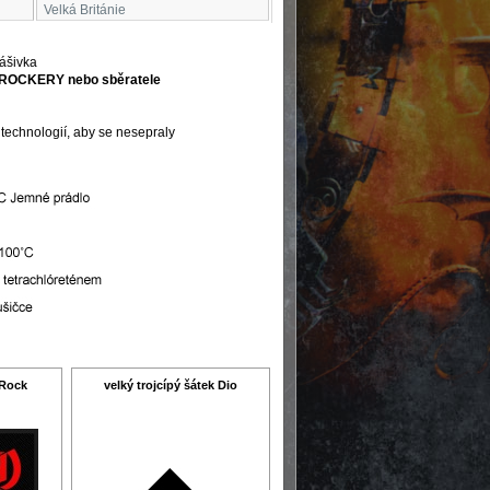
Velká Británie
nášivka
 ROCKERY nebo sběratele
 technologií, aby se nesepraly
 Rock
velký trojcípý šátek Dio