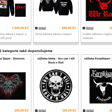
1 040,00 Kč
detail
890,00 Kč
detail
1
ská mikina s kapucí a
černá pánská mikina s kapucí
kvalitní nášivka s loge
 325 g/m2
motivem
né kategorie také doporučujeme
a Slayer - Demonic
nášivka lebka - You can t kill
nášivka Korpiklaani -
Rock n Roll
160,00 Kč
detail
160,00 Kč
detail
1