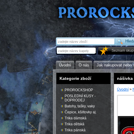
Seznam skup
Úvodní
O nás
Jak nakupovat nebo 
Kategorie zboží
nášivka
Úvodní
>
PROROCKSHOP
POSLEDNÍ KUSY -
DOPRODEJ
Batohy, tašky, vaky
Čepice, kšiltovky aj.
Trika dámská
Trika dětská
Trika pánská