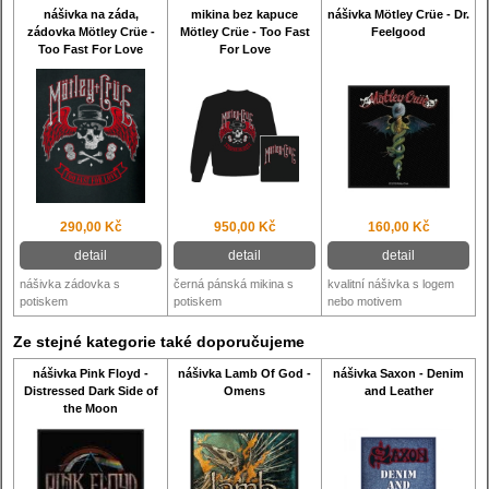
nášivka na záda,
mikina bez kapuce
nášivka Mötley Crüe - Dr.
zádovka Mötley Crüe -
Mötley Crüe - Too Fast
Feelgood
Too Fast For Love
For Love
290,00 Kč
950,00 Kč
160,00 Kč
detail
detail
detail
nášivka zádovka s
černá pánská mikina s
kvalitní nášivka s logem
potiskem
potiskem
nebo motivem
Ze stejné kategorie také doporučujeme
nášivka Pink Floyd -
nášivka Lamb Of God -
nášivka Saxon - Denim
Distressed Dark Side of
Omens
and Leather
the Moon