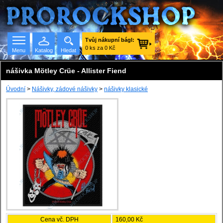
Tvůj nákupní bágl:
0 ks za 0 Kč
Menu
Katalog
Hledat
nášivka Mötley Crüe - Allister Fiend
Úvodní
>
Nášivky, zádové nášivky
>
nášivky klasické
Seznam skupin
Cena vč. DPH
160,00 Kč