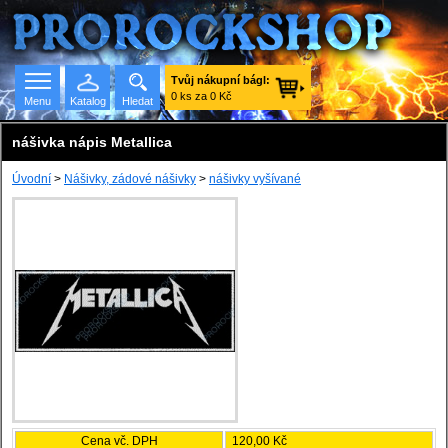
Tvůj nákupní bágl:
0 ks za 0 Kč
Menu
Katalog
Hledat
nášivka nápis Metallica
Úvodní
>
Nášivky, zádové nášivky
>
nášivky vyšívané
Seznam skupin
Cena vč. DPH
120,00 Kč