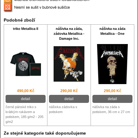
Podobné zboží
triko Metallica II
nášivka na záda,
nášivka na záda
zádovka Metallica -
Metallica - One
Damage Inc.
490,00 Kč
290,00 Kč
290,00 Kč
detail
detail
detail
černé pánské triko s
nášivka zádovka s
nášivka na záda s
krátkým rukávem a
potiskem
potiskem, 36 cm x 27 cm
potiskem, 185 g/m2 - 205
g/m2
Ze stejné kategorie také doporučujeme