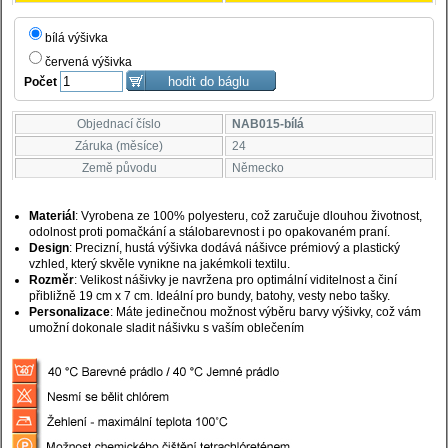
bílá výšivka
červená výšivka
Počet
Objednací číslo
NAB015-bílá
Záruka (měsíce)
24
Země původu
Německo
Materiál
: Vyrobena ze 100% polyesteru, což zaručuje dlouhou životnost,
odolnost proti pomačkání a stálobarevnost i po opakovaném praní.
Design
: Precizní, hustá výšivka dodává nášivce prémiový a plastický
vzhled, který skvěle vynikne na jakémkoli textilu.
Rozměr
: Velikost nášivky je navržena pro optimální viditelnost a činí
přibližně 19 cm x 7 cm. Ideální pro bundy, batohy, vesty nebo tašky.
Personalizace
: Máte jedinečnou možnost výběru barvy výšivky, což vám
umožní dokonale sladit nášivku s vaším oblečením