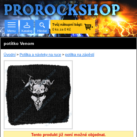
Tvůj nákupní bágl:
0 ks za 0 Kč
Menu
Katalog
Hledat
potítko Venom
Úvodní
>
Potítka a návleky na ruce
>
potítka na zápěstí
Seznam skupin
Tento produkt již není možné objednat.