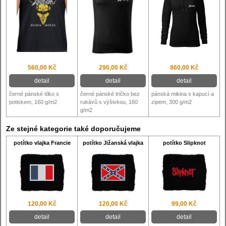
560,00 Kč
290,00 Kč
860,00 Kč
detail
detail
detail
černé pánské tílko s
černé pánské tričko bez
pánská mikina s kapucí a
potiskem, 160 g/m2
rukávů s výšivkou, 160
zipem, 300 g/m2
g/m2
Ze stejné kategorie také doporučujeme
potítko vlajka Francie
potítko Jižanská vlajka
potítko Slipknot
120,00 Kč
120,00 Kč
99,00 Kč
detail
detail
detail