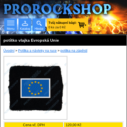
Tvůj nákupní bágl:
0 ks za 0 Kč
Menu
Katalog
Hledat
potítko vlajka Evropská Unie
Úvodní
>
Potítka a návleky na ruce
>
potítka na zápěstí
Seznam skupin
Cena vč. DPH
120,00 Kč