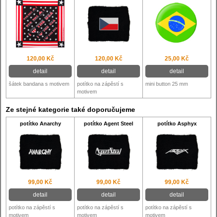
120,00 Kč
120,00 Kč
25,00 Kč
detail
detail
detail
šátek bandana s motivem
potítko na zápěstí s
mini button 25 mm
motivem
Ze stejné kategorie také doporučujeme
potítko Anarchy
potítko Agent Steel
potítko Asphyx
99,00 Kč
99,00 Kč
99,00 Kč
detail
detail
detail
potítko na zápěstí s
potítko na zápěstí s
potítko na zápěstí s
motivem
motivem
motivem