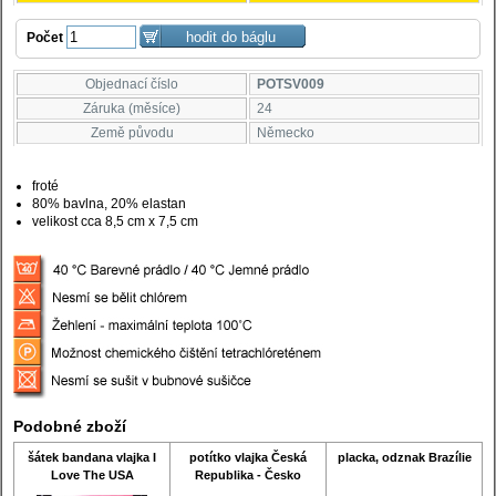
Počet
Objednací číslo
POTSV009
Záruka (měsíce)
24
Země původu
Německo
froté
80% bavlna, 20% elastan
velikost cca 8,5 cm x 7,5 cm
Podobné zboží
šátek bandana vlajka I
potítko vlajka Česká
placka, odznak Brazílie
Love The USA
Republika - Česko