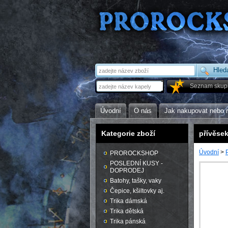
Seznam skup
Úvodní
O nás
Jak nakupovat nebo 
Kategorie zboží
přívěsek
Úvodní
>
PROROCKSHOP
POSLEDNÍ KUSY -
DOPRODEJ
Batohy, tašky, vaky
Čepice, kšiltovky aj.
Trika dámská
Trika dětská
Trika pánská