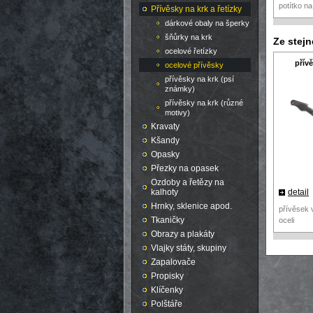
potítko n
Přívěsky na krk a řetízky
dárkové obaly na šperky
šňůrky na krk
Ze stej
ocelové řetízky
přívě
ocelové přívěsky
přívěsky na krk (psí
známky)
přívěsky na krk (různé
motivy)
Kravaty
Kšandy
Opasky
Přezky na opasek
Ozdoby a řetězy na
detail
kalhoty
Hrnky, sklenice apod.
přívěsek 
Tkaničky
oceli
Obrazy a plakáty
Vlajky státy, skupiny
Zapalovače
Propisky
Klíčenky
Polštáře