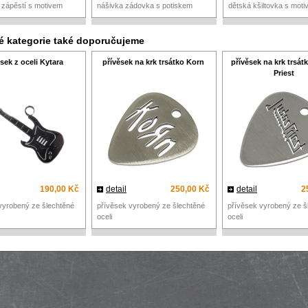
a zápěstí s motivem
nášivka zádovka s potiskem
dětská kšiltovka s mot
né kategorie také doporučujeme
sek z oceli Kytara
přívěsek na krk trsátko Korn
přívěsek na krk trsát
Priest
190,00 Kč
detail
250,00 Kč
detail
2
vyrobený ze šlechtěné
přívěsek vyrobený ze šlechtěné
přívěsek vyrobený ze š
oceli
oceli