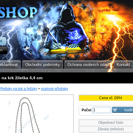
in
reklamovat
Obchodní podmínky
Ochrana osobních údajů
Kontakt
 na krk žiletka 4,4 cm
Přívěsky na krk a řetízky
>
ocelové přívěsky
Cena vč. DPH
Počet
Objednací číslo
Záruka (měsíce)