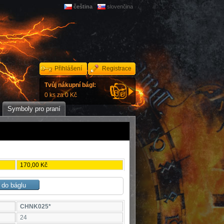
čeština
slovenčina
Přihlášení
Registrace
Tvůj nákupní bágl:
0 ks za 0 Kč
Symboly pro praní
170,00 Kč
CHNK025*
24