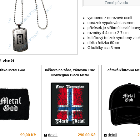
Země původu
vyrobeno z nerezové oceli
obrázek vypalován laserem
přívěsek je stříbrné lesklé barv
rozměry 4,4 cm x 2,7 cm
kuličkový řetízek vyrobený z le
délka řetízku 60 cm
Ø kuličky cca 3 mm
 zboží
títko Metal God
nášivka na záda, zádovka True
dětská kšiltovka Me
Norwegian Black Metal
99,00 Kč
detail
290,00 Kč
detail
2