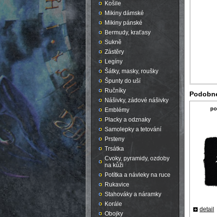
Košile
Mikiny dámské
Mikiny pánské
Bermudy, kraťasy
Sukně
Zástěry
Legíny
Šátky, masky, roušky
Špunty do uší
Ručníky
Podobné
Nášivky, zádové nášivky
po
Emblémy
Placky a odznaky
Samolepky a tetování
Prsteny
Trsátka
Cvoky, pyramidy, ozdoby
na kůži
Potítka a návleky na ruce
Rukavice
Stahováky a náramky
Korále
detail
Obojky