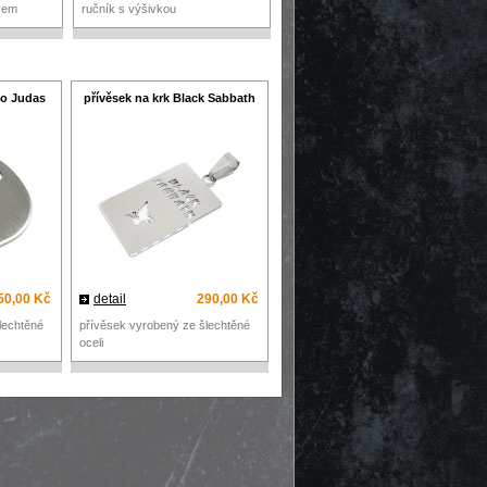
ivem
ručník s výšivkou
ko Judas
přívěsek na krk Black Sabbath
50,00 Kč
detail
290,00 Kč
lechtěné
přívěsek vyrobený ze šlechtěné
oceli