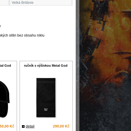
Velká Británie
y
hkých slitin bez obsahu niklu
tal God
ručník s výšivkou Metal God
50,00 Kč
detail
290,00 Kč