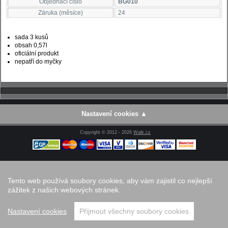
Objednací číslo
BG010
Záruka (měsíce)
24
sada 3 kusů
obsah 0,57l
oficiální produkt
nepatří do myčky
Nastavení cookies
Copyright © 2012 - 2026
Walk.cz
Tento web používá soubory cookies, aby vám zajistil co nejlepší
zážitek z našich webových stránek.
Nastavení cookies
Přijmout všechny soubory cookies