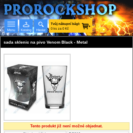
Tvůj nákupní bágl:
0 ks za 0 Kč
Menu
Katalog
Hledat
sada sklenic na pivo Venom Black - Metal
Seznam skupin
Tento produkt již není možné objednat.