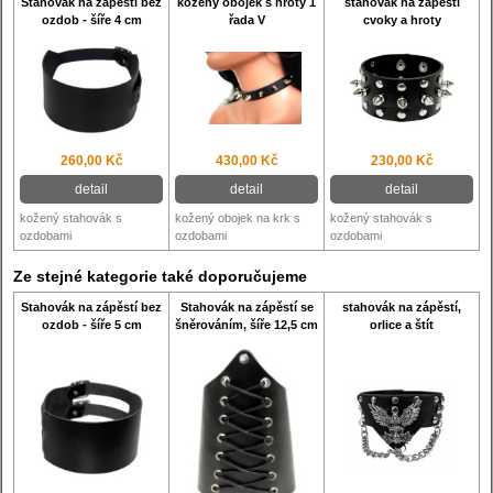
Stahovák na zápěstí bez
kožený obojek s hroty 1
stahovák na zápěstí
ozdob - šíře 4 cm
řada V
cvoky a hroty
260,00 Kč
430,00 Kč
230,00 Kč
detail
detail
detail
kožený stahovák s
kožený obojek na krk s
kožený stahovák s
ozdobami
ozdobami
ozdobami
Ze stejné kategorie také doporučujeme
Stahovák na zápěstí bez
Stahovák na zápěstí se
stahovák na zápěstí,
ozdob - šíře 5 cm
šněrováním, šíře 12,5 cm
orlice a štít