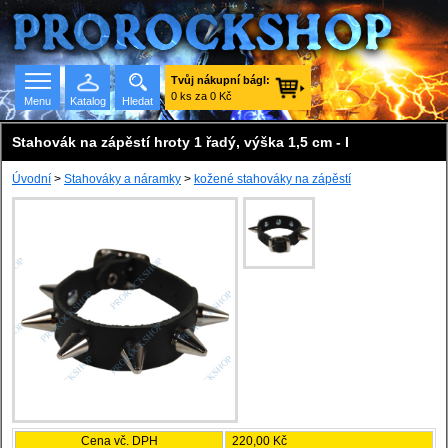
Tvůj nákupní bágl:
0 ks za 0 Kč
Menu
Katalog
Hledat
Stahovák na zápěstí hroty 1 řadý, výška 1,5 cm - I
Úvodní
>
Stahováky a náramky
>
kožené stahováky na zápěstí
Seznam skupin
Cena vč. DPH
220,00 Kč