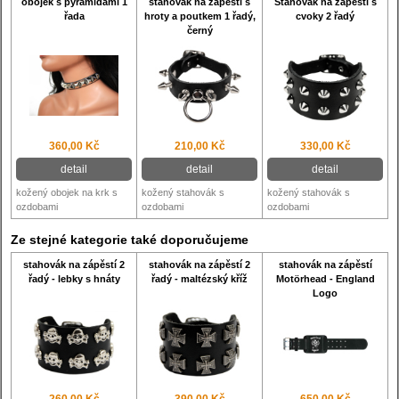
obojek s pyramidami 1
stahovák na zápěstí s
Stahovák na zápěstí s
řada
hroty a poutkem 1 řadý,
cvoky 2 řadý
černý
360,00 Kč
210,00 Kč
330,00 Kč
detail
detail
detail
kožený obojek na krk s
kožený stahovák s
kožený stahovák s
ozdobami
ozdobami
ozdobami
Ze stejné kategorie také doporučujeme
stahovák na zápěstí 2
stahovák na zápěstí 2
stahovák na zápěstí
řadý - lebky s hnáty
řadý - maltézský kříž
Motörhead - England
Logo