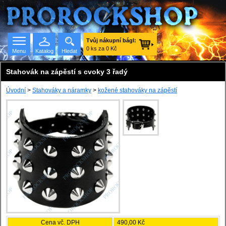
Tvůj nákupní bágl:
0 ks za 0 Kč
Menu
Katalog
Hledat
Stahovák na zápěstí s cvoky 3 řadý
Úvodní
>
Stahováky a náramky
>
kožené stahováky na zápěstí
Seznam skupin
Cena vč. DPH
490,00 Kč