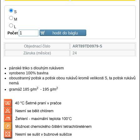
S
M
L
Počet
Objednací číslo
ART89TD0979-S
Záruka (měsíce)
24
pánské triko s dlouhým rukávem
vyrobeno 100% bavlna
oboustranný potisk a potisk obou rukávů kromě velikosti S, ta potisk rukávů
nemá
2
2
gramáž 185 g/m
- 195 g/m