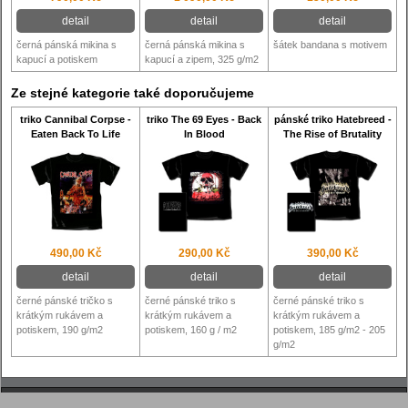
detail
detail
detail
černá pánská mikina s
černá pánská mikina s
šátek bandana s motivem
kapucí a potiskem
kapucí a zipem, 325 g/m2
Ze stejné kategorie také doporučujeme
triko Cannibal Corpse -
triko The 69 Eyes - Back
pánské triko Hatebreed -
Eaten Back To Life
In Blood
The Rise of Brutality
490,00 Kč
290,00 Kč
390,00 Kč
detail
detail
detail
černé pánské tričko s
černé pánské triko s
černé pánské triko s
krátkým rukávem a
krátkým rukávem a
krátkým rukávem a
potiskem, 190 g/m2
potiskem, 160 g / m2
potiskem, 185 g/m2 - 205
g/m2