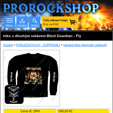
Tvůj nákupní bágl:
0 ks za 0 Kč
Menu
Katalog
Hledat
triko s dlouhým rukávem Blind Guardian - Fly
Úvodní
>
POSLEDNÍ KUSY - DOPRODEJ
>
pánská trika (doprodej velikostí)
Seznam skupin
Cena vč. DPH
590,00 Kč