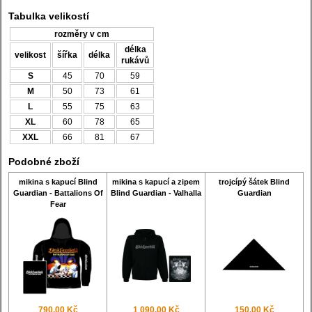
Tabulka velikostí
rozměry v cm
délka
velikost
šířka
délka
rukávů
S
45
70
59
M
50
73
61
L
55
75
63
XL
60
78
65
XXL
66
81
67
Podobné zboží
mikina s kapucí Blind
mikina s kapucí a zipem
trojcípý šátek Blind
Guardian - Battalions Of
Blind Guardian - Valhalla
Guardian
Fear
790,00 Kč
1 090,00 Kč
150,00 Kč