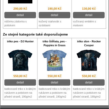
290,00 Kč
190,00 Kč
130,00 Kč
detail
detail
detail
nášivka zádovka s
kožený stahovák s
vyšívaný emblém s
potiskem
ozdobami
motivem
Ze stejné kategorie také doporučujeme
triko pes - DJ Hunter
triko štěňata, pes -
triko slon - Rocker
Puppies in Grass
Cooper
550,00 Kč
550,00 Kč
550,00 Kč
detail
detail
detail
batikované triko s krátkým
batikované triko s krátkým
batikované triko s krátkým
rukávem a potiskem na
rukávem a potiskem na
rukávem a potiskem na
přední straně, 190g/m2
přední straně, 190g/m2
přední straně, 190g/m2