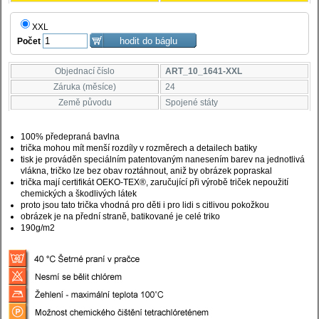
XXL
Počet
Objednací číslo
ART_10_1641-XXL
Záruka (měsíce)
24
Země původu
Spojené státy
100% předepraná bavlna
trička mohou mít menší rozdíly v rozměrech a detailech batiky
tisk je prováděn speciálním patentovaným nanesením barev na jednotlivá
vlákna, tričko lze bez obav roztáhnout, aniž by obrázek popraskal
trička mají certifikát OEKO-TEX®, zaručující při výrobě triček nepoužití
chemických a škodlivých látek
proto jsou tato trička vhodná pro děti i pro lidi s citlivou pokožkou
obrázek je na přední straně, batikované je celé triko
190g/m2