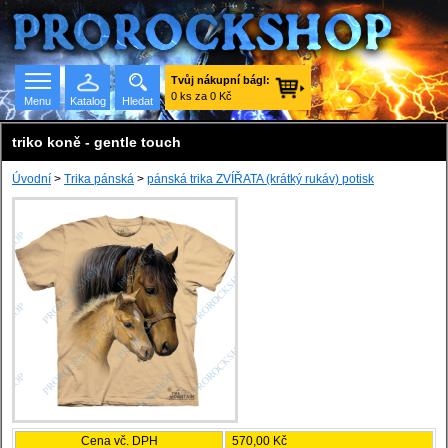
Tvůj nákupní bágl:
0 ks za 0 Kč
Menu
Katalog
Hledat
triko koně - gentle touch
Úvodní
>
Trika pánská
>
pánská trika ZVÍŘATA (krátký rukáv) potisk
Seznam skupin
Cena vč. DPH
570,00 Kč