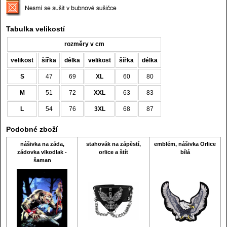
Tabulka velikostí
rozměry v cm
velikost
šířka
délka
velikost
šířka
délka
S
47
69
XL
60
80
M
51
72
XXL
63
83
L
54
76
3XL
68
87
Podobné zboží
nášivka na záda,
stahovák na zápěstí,
emblém, nášivka Orlice
zádovka vlkodlak -
orlice a štít
bílá
šaman