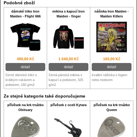
Podobné zboží
dámské triko Iron
mikina s kapucí Iron
nášivka Iron Maiden -
Maiden - Flight 666
Maiden - finger
Maiden Killers
490,00 Kč
1 040,00 Kč
160,00 Kč
detail
detail
detail
černé dámské triko s
černá pánská mikina s
kvalitní nášivka s logem
krátkým rukávem a
kapucí a potiskem, 325
nebo motivem
potiskem, 160 g/m2
g/m2
Ze stejné kategorie také doporučujeme
přívěsek na krk trsátko
přívěsek z oceli Kytara
přívěsek na krk trsátko
Obituary
Queen