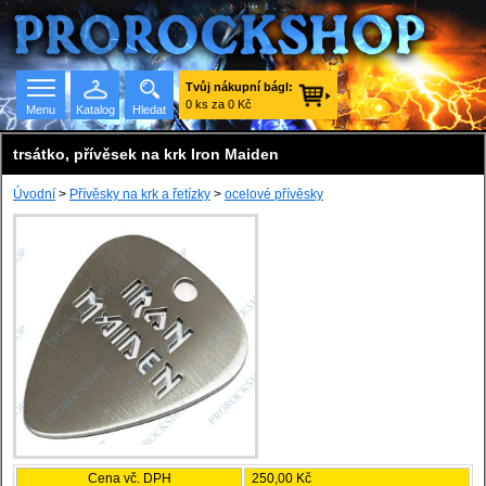
Tvůj nákupní bágl:
0 ks za 0 Kč
Menu
Katalog
Hledat
trsátko, přívěsek na krk Iron Maiden
Úvodní
>
Přívěsky na krk a řetízky
>
ocelové přívěsky
Seznam skupin
Cena vč. DPH
250,00 Kč