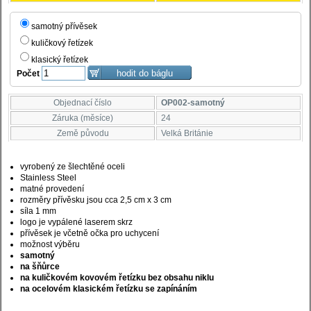
samotný přívěsek
kuličkový řetízek
klasický řetízek
Počet
Objednací číslo
OP002-samotný
Záruka (měsíce)
24
Země původu
Velká Británie
vyrobený ze šlechtěné oceli
Stainless Steel
matné provedení
rozměry přívěsku jsou cca 2,5 cm x 3 cm
síla 1 mm
logo je vypálené laserem skrz
přívěsek je včetně očka pro uchycení
možnost výběru
samotný
na šňůrce
na kuličkovém kovovém řetízku bez obsahu niklu
na ocelovém klasickém řetízku se zapínáním