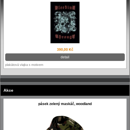
390,00 Kč
detail
plakátová vlajka s motivem
Akce
pásek zelený maskáč, woodland