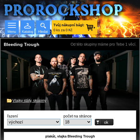
Tvůj nákupní bágl:
0 ks za 0 Kč
Menu
Katalog
Hledat
Bleeding Trough
Od této skupiny máme pro Tebe 1 věcí.
Seznam skupin
Vlajky státy, skupiny
řazení
počet na stránce
plakát, vlajka Bleeding Trough